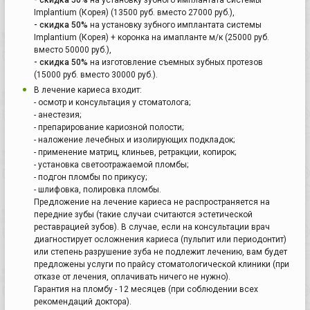
Implantium (Корея) (13500 руб. вместо 27000 руб.),
- скидка 50%
на установку зубного имплантата системы
Implantium (Корея) + коронка на имапланте м/к (25000 руб.
вместо 50000 руб.),
- скидка 50%
на изготовление съемных зубных протезов
(15000 руб. вместо 30000 руб.).
В лечение кариеса входит:
- осмотр и консультация у стоматолога;
- анестезия;
- препарирование кариозной полости;
- наложение лечебных и изолирующих подкладок;
- применение матриц, клиньев, ретракции, копирок;
- установка светоотражаемой пломбы;
- подгон пломбы по прикусу;
- шлифовка, полировка пломбы.
Предложение на лечение кариеса не распространяется на
передние зубы (такие случаи считаются эстетической
реставрацией зубов). В случае, если на консультации врач
диагностирует осложнения кариеса (пульпит или периодонтит)
или степень разрушение зуба не подлежит лечению, вам будет
предложены услуги по прайсу стоматологической клиники (при
отказе от лечения, оплачивать ничего не нужно).
Гарантия на пломбу - 12 месяцев (при соблюдении всех
рекомендаций доктора).