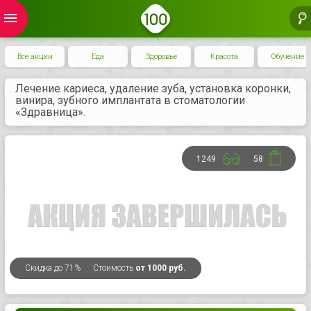
menu
Все акции
Еда
Здоровье
Красота
Обучение
Лечение кариеса, удаление зуба, установка коронки,
винира, зубного имплантата в стоматологии
«Здравница».
1249
58
Скидка
до 71%
Стоимость
от 1000 руб.