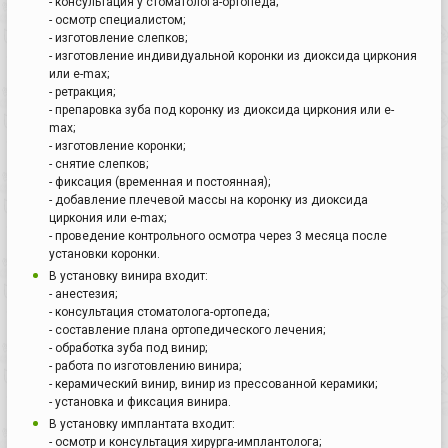
- консультация у стоматолога-ортопеда;
- осмотр специалистом;
- изготовление слепков;
- изготовление индивидуальной коронки из диоксида циркония
или e-max;
- ретракция;
- препаровка зуба под коронку из диоксида циркония или e-
max;
- изготовление коронки;
- снятие слепков;
- фиксация (временная и постоянная);
- добавление плечевой массы на коронку из диоксида
циркония или e-max;
- проведение контрольного осмотра через 3 месяца после
установки коронки.
В установку винира входит:
- анестезия;
- консультация стоматолога-ортопеда;
- составление плана ортопедического лечения;
- обработка зуба под винир;
- работа по изготовлению винира;
- керамический винир, винир из прессованной керамики;
- установка и фиксация винира.
В установку имплантата входит:
- осмотр и консультация хирурга-имплантолога;