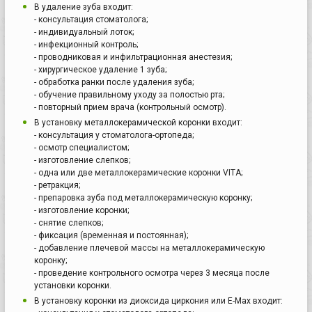
В удаление зуба входит:
- консультация стоматолога;
- индивидуальный лоток;
- инфекционный контроль;
- проводниковая и инфильтрационная анестезия;
- хирургическое удаление 1 зуба;
- обработка ранки после удаления зуба;
- обучение правильному уходу за полостью рта;
- повторный прием врача (контрольный осмотр).
В установку металлокерамической коронки входит:
- консультация у стоматолога-ортопеда;
- осмотр специалистом;
- изготовление слепков;
- одна или две металлокерамические коронки VITA;
- ретракция;
- препаровка зуба под металлокерамическую коронку;
- изготовление коронки;
- снятие слепков;
- фиксация (временная и постоянная);
- добавление плечевой массы на металлокерамическую
коронку;
- проведение контрольного осмотра через 3 месяца после
установки коронки.
В установку коронки из диоксида циркония или E-Max входит: