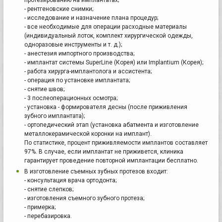
- рентгеновские снимки;
- исследование и назначение плана процедур;
- все необходимые для операции расходные материалы
(индивидуальный лоток, комплект хирургической одежды,
одноразовые инструменты и т. д.);
- анестезия импортного производства;
- имплантат системы SuperLine (Корея) или Implantium (Корея);
- работа хирурга-имплантолога и ассистента;
- операция по установке имплантата;
- снятие швов;
- 3 послеоперационных осмотра;
- установка - формирователя десны (после приживления
зубного имплантата);
- ортопедический этап (установка абатмента и изготовление
металлокерамической коронки на имплант).
По статистике, процент приживляемости имплантов составляет
97%. В случае, если имплантат не приживется, клиника
гарантирует проведение повторной имплантации бесплатно.
В изготовление съемных зубных протезов входит:
- консультация врача ортодонта;
- снятие слепков;
- изготовления съемного зубного протеза;
- примерка;
- перебазировка.