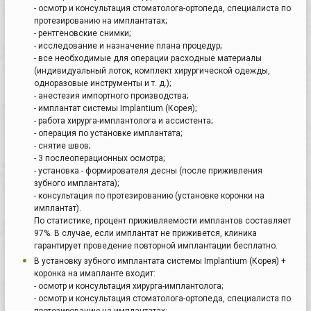
- осмотр и консультация стоматолога-ортопеда, специалиста по
протезированию на имплантатах;
- рентгеновские снимки;
- исследование и назначение плана процедур;
- все необходимые для операции расходные материалы
(индивидуальный лоток, комплект хирургической одежды,
одноразовые инструменты и т. д.);
- анестезия импортного производства;
- имплантат системы Implantium (Корея);
- работа хирурга-имплантолога и ассистента;
- операция по установке имплантата;
- снятие швов;
- 3 послеоперационных осмотра;
- установка - формирователя десны (после приживления
зубного имплантата);
- консультация по протезированию (установке коронки на
имплантат).
По статистике, процент приживляемости имплантов составляет
97%. В случае, если имплантат не приживется, клиника
гарантирует проведение повторной имплантации бесплатно.
В установку зубного имплантата системы Implantium (Корея) +
коронка на имапланте входит:
- осмотр и консультация хирурга-имплантолога;
- осмотр и консультация стоматолога-ортопеда, специалиста по
протезированию на имплантатах;