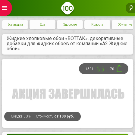
menu
Все акции
Еда
Здоровье
Красота
Обучение
Жидкие хлопковые обои «ВОТТАК», декоративные
добавки для жидких обоев от компании «А2 Жидкие
обои».
1531
70
Скидка
50%
Стоимость
от 100 руб.