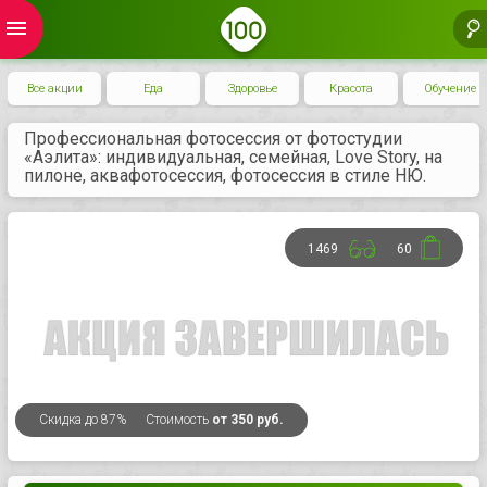
menu
Все акции
Еда
Здоровье
Красота
Обучение
Профессиональная фотосессия от фотостудии
«Аэлита»: индивидуальная, семейная, Love Story, на
пилоне, аквафотосессия, фотосессия в стиле НЮ.
1469
60
Скидка
до 87%
Стоимость
от 350 руб.