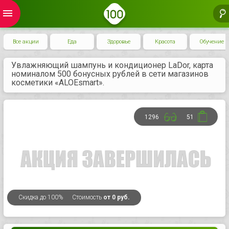
menu
Все акции
Еда
Здоровье
Красота
Обучение
Увлажняющий шампунь и кондиционер LaDor, карта
номиналом 500 бонусных рублей в сети магазинов
косметики «ALOEsmart».
1296
51
Скидка
до 100%
Стоимость
от 0 руб.