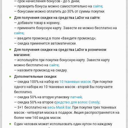
— срок начисления бонусов - до 5 дней;
— проверить бонусы можно самостоятельно на
сайте
;
— бонусами можно оплатить до 30% от суммы покупки.
Для получения скидки на средства LaDor на сайте:
— добавьте товар в корзину;
— примените бонусную карту. Завести ее можно бесплатно на
сайте
;
— введите промокод в поле «Введите промокод»;
— скидка применится автоматически.
Для получения скидки на средства LaDor в розничном
магазине:
— используйте при покупке бонусную карту. Завести карту
можно бесплатно на
сайте
;
— назовите промокод на скидку.
Дополнительные скидки:
— скидка 100% на набор из
10 тканевых масок
. При покупке
одного набора из 10 тканевых масок - второй Вы получаете
бесплатно;
— скидка 50% на вторую упаковку
патчей
;
— скидка 50% на второе с
редство для волос Consly
;
— 3+1 бесплатно на
весь Mask Bar
. При покупке трех тканевых
масок - четвертая маска в подарок. Акция распространяется на
более чем 160 видов масок.
Один человек может использовать один купон по каждому