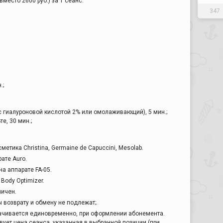
вместо 2600 руб.) за 1 сеанс.
347
.;
(с гиалуроновой кислотой 2% или омолаживающий), 5 мин.;
те, 30 мин.;
тика Christina, Germaine de Capuccini, Mesolab.
ате Auro.
а аппарате FA-05.
Body Optimizer.
ничен.
возврату и обмену не подлежат;.
ачивается единовременно, при оформлении абонемента.
ует цена сеанса, указанная в выбранной позиции (при