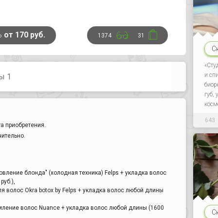
ь
от 170 руб.
1374
31
С
«Сту
и сп
ы 1
биор
губ,
косм
643
а приобретения.
чительно.
вление блонда" (холодная техника) Felps + укладка волос
руб.),
я волос Okra botox by Felps + укладка волос любой длины
ление волос Nuance + укладка волос любой длины (1600
С