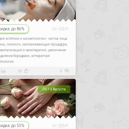
кидка:
до 86%
От 100 Р.
дия эстетики и косметологии»: чистка лица
ины, пилинги, омолаживающая процедура,
евитализация и мезотерапия, увеличение
 удаление бородавок, аппаратная
етология.
2
31
По 13 Августа
кидка:
до 55%
От 200 Р.