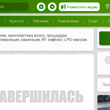
Разместить акцию
е
Красота
Обучение
Развлечения
Спорт
Т
ие, нанопластика волос, процедура
имуляция, кавитация, RF-лифтинг, LPG-массаж
Пох