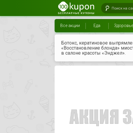
Все акции
Еда
Здоровь
Ботокс, кератиновое выпрямлен
«Восстановление блонда» миост
в салоне красоты «Энджел».