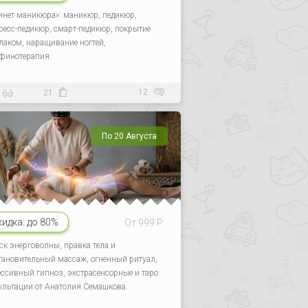
инет маникюра»: маникюр, педикюр,
ресс-педикюр, смарт-педикюр, покрытие
-лаком, наращивание ногтей,
финотерапия.
12
21
По 20 Августа
кидка:
до 80%
От 999 Р.
ск энерговолны, правка тела и
тановительный массаж, огненный ритуал,
ессивный гипноз, экстрасенсорные и таро
ультации от Анатолия Семашкова.