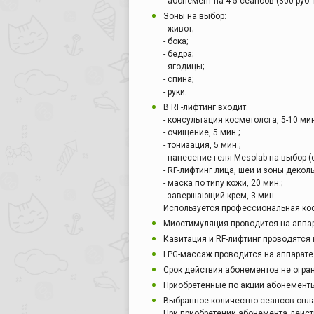
- абонемент на 4-5 сеансов (300 руб. 
Зоны на выбор:
- живот;
- бока;
- бедра;
- ягодицы;
- спина;
- руки.
В RF-лифтинг входит:
- консультация косметолога, 5-10 мин
- очищение, 5 мин.;
- тонизация, 5 мин.;
- нанесение геля Mesolab на выбор 
- RF-лифтинг лица, шеи и зоны деколь
- маска по типу кожи, 20 мин.;
- завершающий крем, 3 мин.
Используется профессиональная косме
Миостимуляция проводится на аппар
Кавитация и RF-лифтинг проводятся н
LPG-массаж проводится на аппарате 
Срок действия абонементов не огра
Приобретенные по акции абонементы 
Выбранное количество сеансов опл
При приобретении абонемента действ