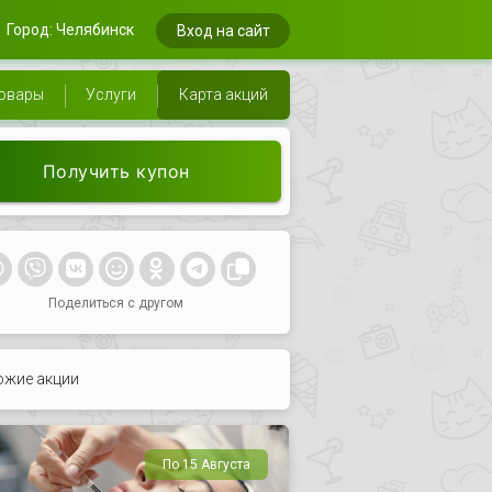
Город: Челябинск
Вход на сайт
овары
Услуги
Карта акций
Получить купон
Поделиться с другом
ожие акции
По 15 Августа