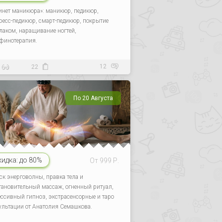
инет маникюра»: маникюр, педикюр,
ресс-педикюр, смарт-педикюр, покрытие
-лаком, наращивание ногтей,
финотерапия.
12
22
По 20 Августа
кидка:
до 80%
От 999 Р.
ск энерговолны, правка тела и
тановительный массаж, огненный ритуал,
ессивный гипноз, экстрасенсорные и таро
ультации от Анатолия Семашкова.