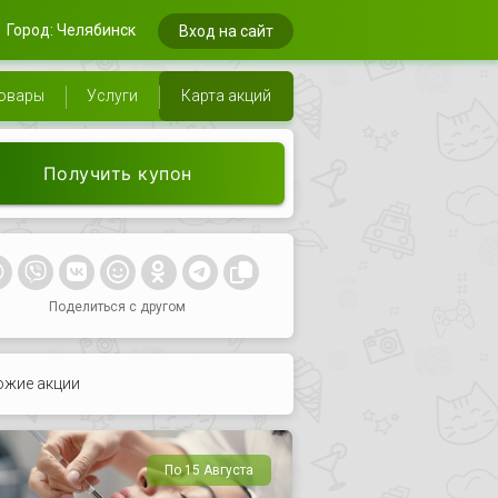
Город: Челябинск
Вход на сайт
овары
Услуги
Карта акций
Получить купон
Поделиться с другом
ожие акции
По 15 Августа