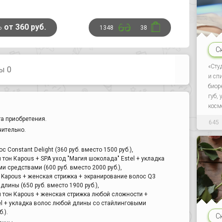
ь
от 360 руб.
1348
38
С
«Сту
ы 0
и сп
биор
губ,
косм
а приобретения.
645
чительно.
Соnstant Delight (360 руб. вместо 1500 руб.),
тон Кароus + SPA уход "Магия шоколада" Estel + укладка
 средствами (600 руб. вместо 2000 руб.),
Kapous + женская стрижка + экранирование волос Q3
длины (650 руб. вместо 1900 руб.),
 тон Кароus + женская стрижка любой сложности +
el + укладка волос любой длины со стайлинговыми
.).
С