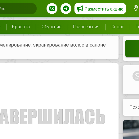
Разместить акцию
е
Красота
Обучение
Развлечения
Спорт
Т
мелирование, экранирование волос в салоне
Пох