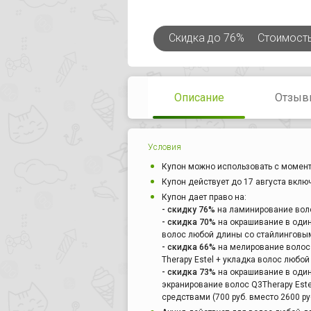
Скидка
до 76%
Стоимост
Описание
Отзыв
Условия
Купон можно использовать с момент
Купон действует до 17 августа вклю
Купон дает право на:
- скидку 76%
на ламинирование волос 
- скидка 70%
на окрашивание в один 
волос любой длины со стайлинговыми
- скидка 66%
на мелирование волос 
Therapy Estel + укладка волос любой 
- скидка 73%
на окрашивание в один
экранирование волос Q3Therapy Est
средствами (700 руб. вместо 2600 руб