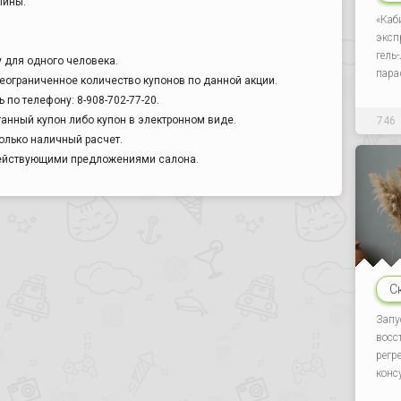
лины.
«Каб
эксп
гель
у для одного человека.
пара
еограниченное количество купонов по данной акции.
по телефону: 8-908-702-77-20.
анный купон либо купон в электронном виде.
746
олько наличный расчет.
действующими предложениями салона.
С
Запу
восс
регр
конс