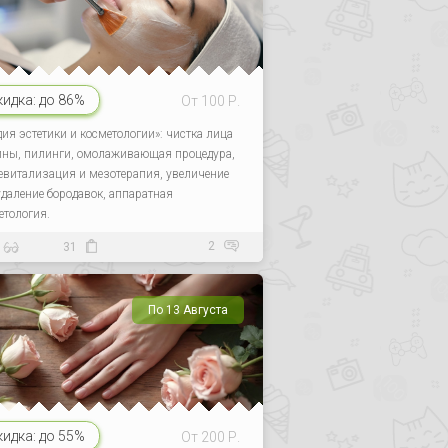
кидка:
до 86%
От 100 Р.
дия эстетики и косметологии»: чистка лица
ины, пилинги, омолаживающая процедура,
евитализация и мезотерапия, увеличение
 удаление бородавок, аппаратная
етология.
2
31
По 13 Августа
кидка:
до 55%
От 200 Р.