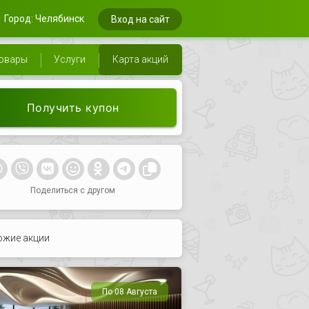
Город: Челябинск
Вход на сайт
овары
Услуги
Карта акций
Получить купон
Поделиться с другом
ожие акции
По 08 Августа