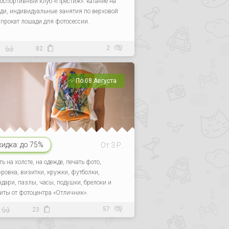
оспортивный клуб «Престиж»: катание на
ди, индивидуальные занятия по верховой
, прокат лошади для фотосессии.
2
8
82
По 08 Августа
кидка:
до 75%
От 3 Р.
ь на холсте, на одежде, печать фото,
ровка, визитки, кружки, футболки,
ндари, пазлы, часы, подушки, брелоки и
иты от фотоцентра «Отличник».
57
23