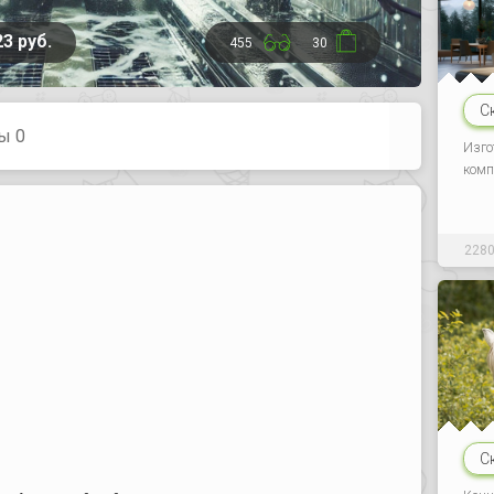
23 руб.
455
30
С
ы 0
Изго
комп
228
С