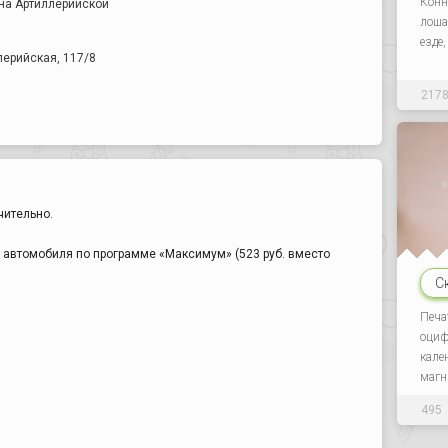
Конн
на Артиллерийской
лоша
езде
ллерийская, 117/8
217
чительно.
 автомобиля по программе «Максимум» (523 руб. вместо
С
Печат
оциф
кале
магн
495