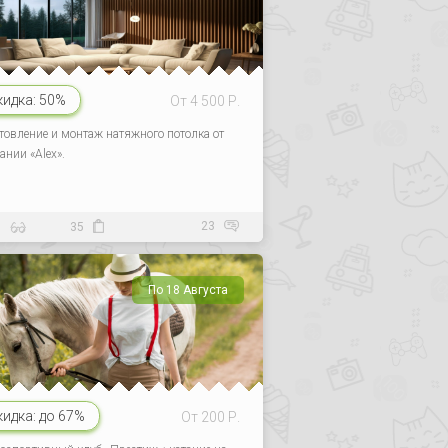
кидка:
50%
От 4 500 Р.
товление и монтаж натяжного потолка от
ании «Alex».
23
0
35
По 18 Августа
кидка:
до 67%
От 200 Р.