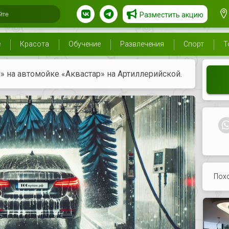
Разместить акцию
е
Красота
Обучение
Развлечения
Спорт
Т
 на автомойке «Аквастар» на Артиллерийской.
Пох