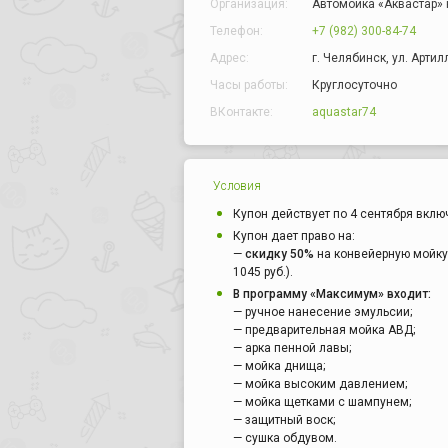
Организация:
Автомойка «Аквастар» 
Телефон:
+7 (982) 300-84-74
Адрес:
г. Челябинск, ул. Арти
Часы работы:
Круглосуточно
ВКонтакте:
aquastar74
Условия
Купон действует по 4 сентября вклю
Купон дает право на:
—
скидку 50%
на конвейерную мойку
1045 руб.).
В программу «Максимум» входит:
— ручное нанесение эмульсии;
— предварительная мойка АВД;
— арка пенной лавы;
— мойка днища;
— мойка высоким давлением;
— мойка щетками с шампунем;
— защитный воск;
— сушка обдувом.