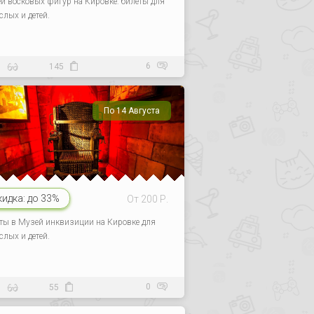
й восковых фигур на Кировке: билеты для
слых и детей.
6
5
145
По 14 Августа
кидка:
до 33%
От 200 Р.
ты в Музей инквизиции на Кировке для
слых и детей.
0
6
55