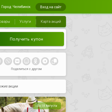
Город: Челябинск
Вход на сайт
овары
Услуги
Карта акций
Получить купон
Поделиться с другом
ожие акции
По 18 Августа