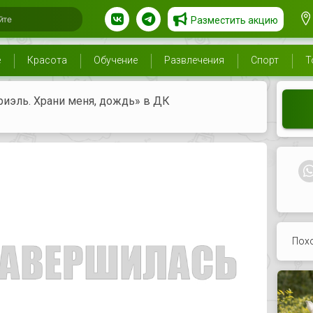
Разместить акцию
е
Красота
Обучение
Развлечения
Спорт
Т
риэль. Храни меня, дождь» в ДК
Пох