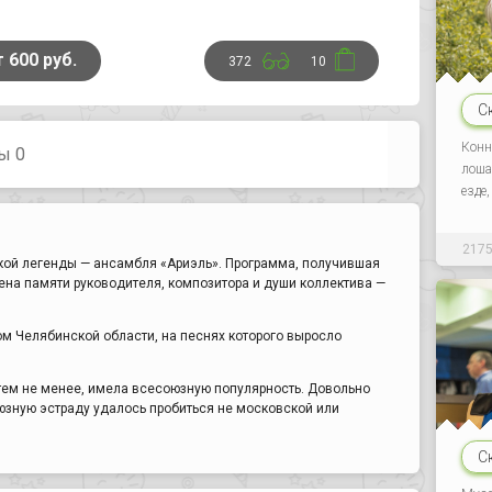
т 600 руб.
372
10
С
Конн
ы 0
лоша
езде
217
кой легенды — ансамбля «Ариэль». Программа, получившая
ена памяти руководителя, композитора и души коллектива —
м Челябинской области, на песнях которого выросло
 тем не менее, имела всесоюзную популярность. Довольно
юзную эстраду удалось пробиться не московской или
С