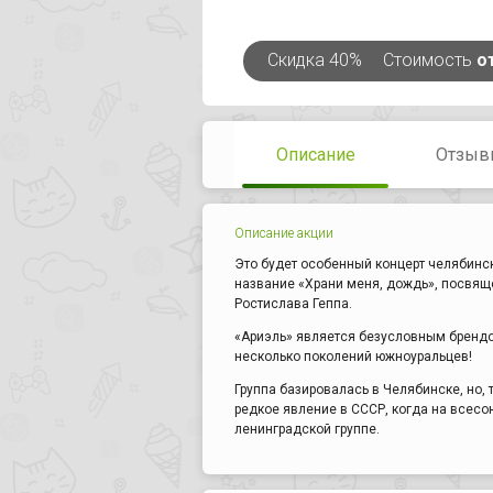
Скидка
40%
Стоимость
о
Описание
Отзыв
Описание акции
Это будет особенный концерт челябинс
название «Храни меня, дождь», посвящ
Ростислава Геппа.
«Ариэль» является безусловным брендо
несколько поколений южноуральцев!
Группа базировалась в Челябинске, но,
редкое явление в СССР, когда на всесо
ленинградской группе.