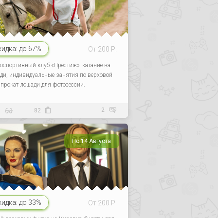
кидка:
до 67%
От 200 Р.
оспортивный клуб «Престиж»: катание на
ди, индивидуальные занятия по верховой
, прокат лошади для фотосессии.
2
5
82
По 14 Августа
кидка:
до 33%
От 200 Р.