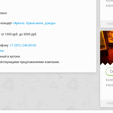
Музе
взро
льно.
 концерт
«Ариэль. Храни меня, дождь»
.
150
от 1000 руб. до 3000 руб.
ефону:
+7 (351) 246-00-00
.
йте
.
ный в купоне.
действующими предложениями компании.
С
Биле
взро
106