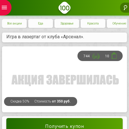
menu
Все акции
Еда
Здоровье
Красота
Обучение
Игра в лазертаг от клуба «Арсенал».
744
10
Скидка
50%
Стоимость
от 350 руб.
Получить купон