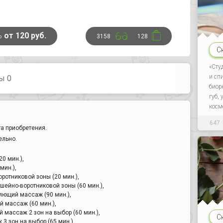
ь
от 120 руб.
3158
128
С
«Сту
и сп
ы 0
биор
губ,
косм
647
а приобретения.
ельно.
0 мин.),
мин.),
ротниковой зоны (20 мин.),
шейно-воротниковой зоны (60 мин.),
ющий массаж (90 мин.),
 массаж (60 мин.),
 массаж 2 зон на выбор (60 мин.),
С
 зон на выбор (65 мин.),