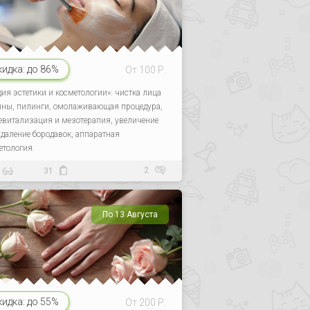
кидка:
до 86%
От 100 Р.
дия эстетики и косметологии»: чистка лица
ины, пилинги, омолаживающая процедура,
евитализация и мезотерапия, увеличение
 удаление бородавок, аппаратная
етология.
2
31
По 13 Августа
кидка:
до 55%
От 200 Р.