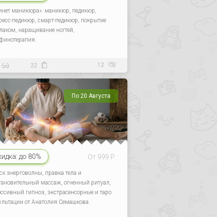
инет маникюра»: маникюр, педикюр,
ресс-педикюр, смарт-педикюр, покрытие
-лаком, наращивание ногтей,
финотерапия.
12
22
По 20 Августа
кидка:
до 80%
От 999 Р.
ск энерговолны, правка тела и
тановительный массаж, огненный ритуал,
ессивный гипноз, экстрасенсорные и таро
ультации от Анатолия Семашкова.