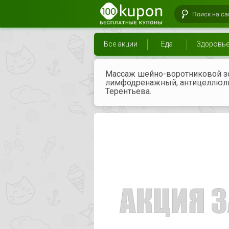
Все акции
Еда
Здоровь
Массаж шейно-воротниковой зо
лимфодренажный, антицеллюли
Терентьева.