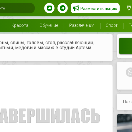
Разместить акцию
е
Красота
Обучение
Развлечения
Спорт
Т
ны, спины, головы, стоп, расслабляющий,
тный, медовый массаж в студии Артёма
Пох