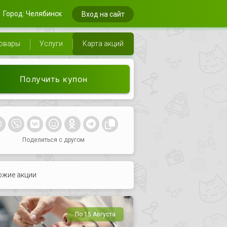
Город: Челябинск
Вход на сайт
овары
Услуги
Карта акций
Получить купон
Поделиться с другом
ожие акции
По 15 Августа