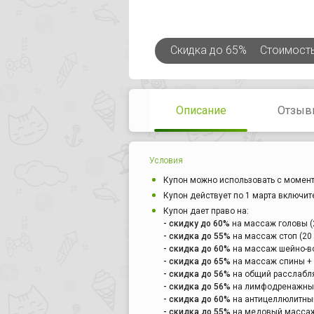
Скидка
до 65%
Стоимост
Описание
Отзыв
Условия
Купон можно использовать с момент
Купон действует по 1 марта включит
Купон дает право на:
- скидку до 60%
на массаж головы (2
- скидка до 55%
на массаж стоп (20 
- скидка до 60%
на массаж шейно-во
- скидка до 65%
на массаж спины + 
- скидка до 56%
на общий расслабля
- скидка до 56%
на лимфодренажный
- скидка до 60%
на антицеллюлитный
- скидка до 55%
на медовый массаж 3