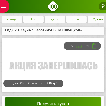
menu
Все акции
Еда
Здоровье
Красота
Обучение
Отдых в сауне с бассейном «На Липецкой».
977
20
Скидка
50%
Стоимость
от 700 руб.
Получить купон