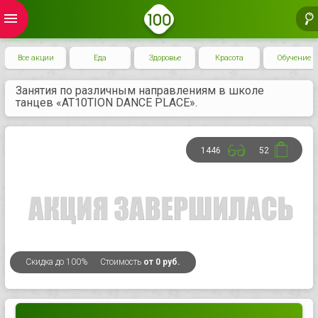
menu
Все акции
Еда
Здоровье
Красота
Обучение
Занятия по различным направлениям в школе
танцев «AT10TION DANCE PLACE».
1446
52
Скидка
до 100%
Стоимость
от 0 руб.