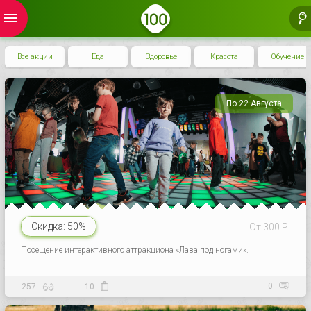
menu
Все акции
Еда
Здоровье
Красота
Обучение
По 22 Августа
Скидка:
50%
От 300 Р.
Посещение интерактивного аттракциона «Лава под ногами».
0
257
10