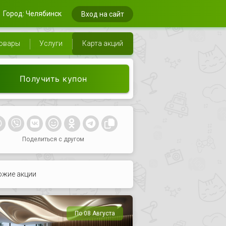
Город: Челябинск
Вход на сайт
овары
Услуги
Карта акций
Получить купон
Поделиться с другом
ожие акции
По 08 Августа