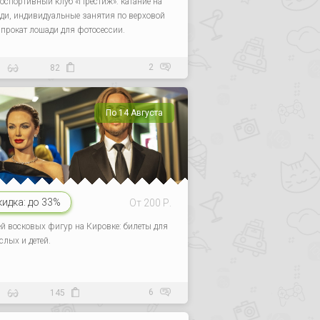
оспортивный клуб «Престиж»: катание на
ди, индивидуальные занятия по верховой
, прокат лошади для фотосессии.
2
8
82
По 14 Августа
кидка:
до 33%
От 200 Р.
й восковых фигур на Кировке: билеты для
слых и детей.
6
3
145