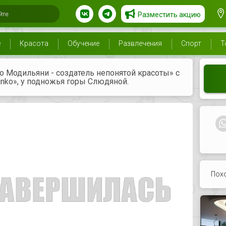
Разместить акцию
е
Красота
Обучение
Развлечения
Спорт
Т
 Модильяни - создатель непонятой красоты» с
inko», у подножья горы Слюдяной.
Пох