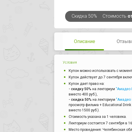
Скидка
50%
Стоимость
о
Описание
Отзыв
Условия
Купон можно использовать с момент
Купон действует до 7 сентября вклю
Купон дает право на:
- скидку 50%
на лекториум
"Амадео 
вместо 400 руб.),
- скидка 50%
на лекториум
"Амадео 
просмотр фильма + Educational Drink 
вместо 1500 руб.).
Стоимость указана за 1 человека.
Лекториум состоится 7 сентября в 16
Место проведения: Челябинская обл