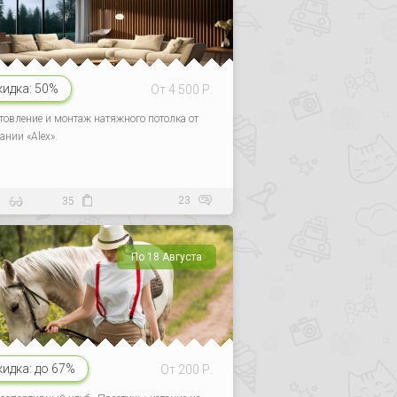
кидка:
50%
От 4 500 Р.
товление и монтаж натяжного потолка от
ании «Alex».
23
7
35
По 18 Августа
кидка:
до 67%
От 200 Р.