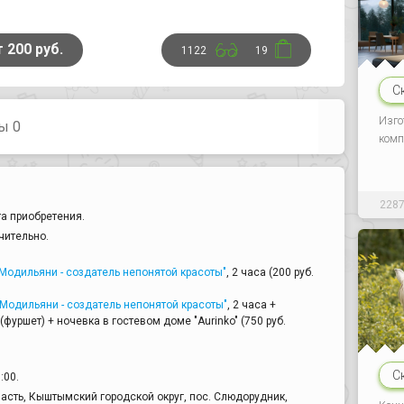
т 200 руб.
1122
19
С
Изго
ы 0
комп
228
а приобретения.
чительно.
Модильяни - создатель непонятой красоты"
, 2 часа (200 руб.
Модильяни - создатель непонятой красоты"
, 2 часа +
(фуршет) + ночевка в гостевом доме "Aurinko" (750 руб.
С
:00.
асть, Кыштымский городской округ, пос. Слюдорудник,