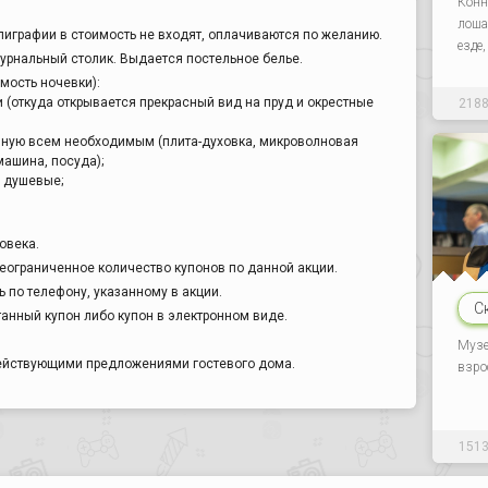
Конн
лоша
ллиграфии в стоимость не входят, оплачиваются по желанию.
езде
журнальный столик. Выдается постельное белье.
мость ночевки):
и (откуда открывается прекрасный вид на пруд и окрестные
218
нную всем необходимым (плита-духовка, микроволновая
машина, посуда);
2 душевые;
овека.
еограниченное количество купонов по данной акции.
 по телефону, указанному в акции.
С
анный купон либо купон в электронном виде.
Музе
действующими предложениями гостевого дома.
взро
151