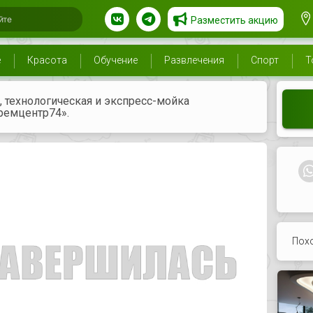
Разместить акцию
е
Красота
Обучение
Развлечения
Спорт
Т
, технологическая и экспресс-мойка
ремцентр74».
Пох