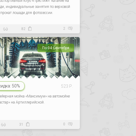
оспортивный клуб «Престиж»: катание на
ди, индивидуальные занятия по верховой
, прокат лошади для фотосессии.
2
9
82
По 04 Сентября
кидка:
50%
523 Р.
ейерная мойка «Максимум» на автомойке
астар» на Артиллерийской.
0
31