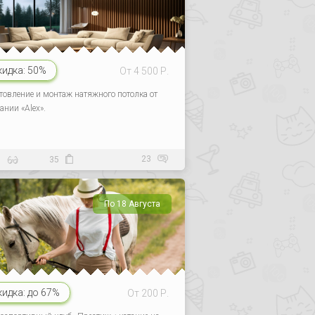
кидка:
50%
От 4 500 Р.
товление и монтаж натяжного потолка от
ании «Alex».
23
9
35
По 18 Августа
кидка:
до 67%
От 200 Р.