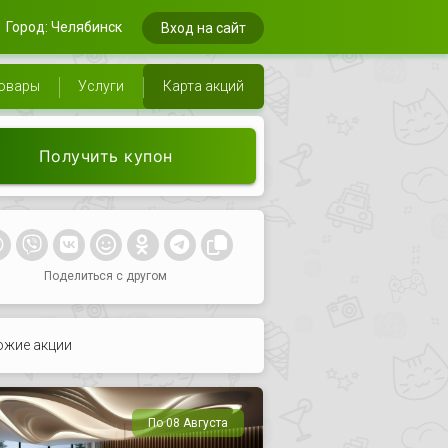
Город: Челябинск
Вход на сайт
овары
Услуги
Карта акций
Получить купон
Поделиться с другом
ожие акции
По 08 Августа