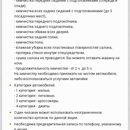
- химчистка передних сидений с подголовниками (спереди и
сзади);
- химчистка всех задних сидений с подголовниками (до 3
посадочных мест);
- химчистка переднего подлокотника;
- химчистка заднего подлокотника;
- химчистка обивки всех дверей;
- химчистка задней полки;
- химчистка пола;
- влажная уборка всех пластиковых поверхностей салона;
- протирка стекол изнутри спецсредством;
- сушка салона не проводится. Вы можете оставить машину на
ночь.
- продолжительность химчистки - от 2 ч. до 5 ч.
На химчистку необходимо приезжать на чистом автомобиле,
либо воспользоваться услугами автомойки.
Категории автомобилей:
- 1 категория - малые;
- 2 категория - легковые;
- 3 категория - кроссоверы;
- 4 категория - джипы.
Один человек может использовать неограниченное
количество купонов по данной акции.
Необходима предварительная запись по телефону, указанному
в акции.