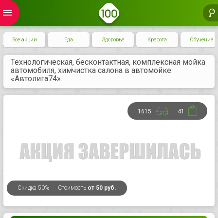
menu
Все акции
Еда
Здоровье
Красота
Обучение
Технологическая, бесконтактная, комплексная мойка
автомобиля, химчистка салона в автомойке
«Автолига74».
1615
41
Скидка
50%
Стоимость
от 50 руб.