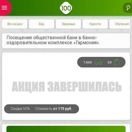
menu
Все акции
Еда
Здоровье
Красота
Обучение
Посещение общественной бани в банно-
оздоровительном комплексе «Гармония».
1444
69
Скидка
50%
Стоимость
от 175 руб.