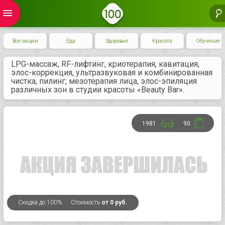
menu
Все акции
Еда
Здоровье
Красота
Обучение
LPG-массаж, RF-лифтинг, криотерапия, кавитация,
элос-коррекция, ультразвуковая и комбинированная
чистка, пилинг, мезотерапия лица, элос-эпиляция
различных зон в студии красоты «Beauty Bar».
1981
90
Скидка
до 100%
Стоимость
от 0 руб.