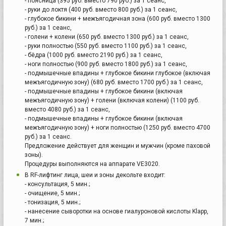
- поясница (395 руб. вместо 790 руб.) за 1 сеанс,
- руки до локтя (400 руб. вместо 800 руб.) за 1 сеанс,
- глубокое бикини + межъягодичная зона (600 руб. вместо 1300
руб.) за 1 сеанс,
- голени + колени (650 руб. вместо 1300 руб.) за 1 сеанс,
- руки полностью (550 руб. вместо 1100 руб.) за 1 сеанс,
- бёдра (1000 руб. вместо 2190 руб.) за 1 сеанс,
- ноги полностью (900 руб. вместо 1800 руб.) за 1 сеанс,
- подмышечные впадины + глубокое бикини глубокое (включая
межъягодичную зону) (680 руб. вместо 1700 руб.) за 1 сеанс,
- подмышечные впадины + глубокое бикини (включая
межъягодичную зону) + голени (включая колени) (1100 руб.
вместо 4080 руб.) за 1 сеанс,
- подмышечные впадины + глубокое бикини (включая
межъягодичную зону) + ноги полностью (1250 руб. вместо 4700
руб.) за 1 сеанс.
Предложение действует для женщин и мужчин (кроме паховой
зоны).
Процедуры выполняются на аппарате VE3020.
В RF-лифтинг лица, шеи и зоны декольте входит:
- консультация, 5 мин.;
- очищение, 5 мин.;
- тонизация, 5 мин.;
- нанесение сыворотки на основе гиалуроновой кислоты Klapp,
7 мин.;