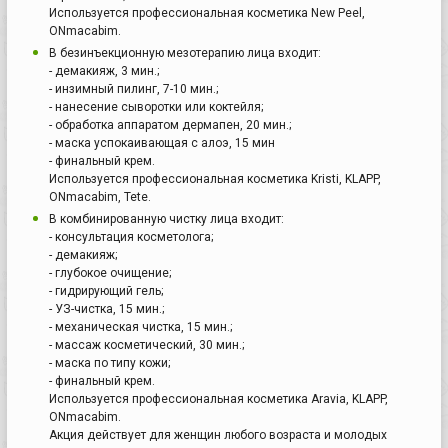
Используется профессиональная косметика New Peel,
ONmacabim.
В безинъекционную мезотерапию лица входит:
- демакияж, 3 мин.;
- инзимный пилинг, 7-10 мин.;
- нанесение сыворотки или коктейля;
- обработка аппаратом дермапен, 20 мин.;
- маска успокаивающая с алоэ, 15 мин
- финальный крем.
Используется профессиональная косметика Kristi, KLAPP,
ONmacabim, Tete.
В комбинированную чистку лица входит:
- консультация косметолога;
- демакияж;
- глубокое очищение;
- гидрирующий гель;
- УЗ-чистка, 15 мин.;
- механическая чистка, 15 мин.;
- массаж косметический, 30 мин.;
- маска по типу кожи;
- финальный крем.
Используется профессиональная косметика Aravia, KLAPP,
ONmacabim.
Акция действует для женщин любого возраста и молодых