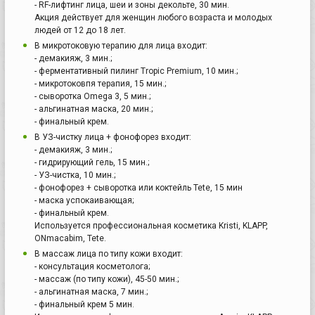
- RF-лифтинг лица, шеи и зоны декольте, 30 мин.
Акция действует для женщин любого возраста и молодых
людей от 12 до 18 лет.
В микротоковую терапию для лица входит:
- демакияж, 3 мин.;
- ферментативный пилинг Tropic Premium, 10 мин.;
- микротоковпя терапия, 15 мин.;
- сыворотка Omega 3, 5 мин.;
- альгинатная маска, 20 мин.;
- финальный крем.
В УЗ-чистку лица + фонофорез входит:
- демакияж, 3 мин.;
- гидрирующий гель, 15 мин.;
- УЗ-чистка, 10 мин.;
- фонофорез + сыворотка или коктейль Tete, 15 мин
- маска успокаивающая;
- финальный крем.
Используется профессиональная косметика Kristi, KLAPP,
ONmacabim, Tete.
В массаж лица по типу кожи входит:
- консультация косметолога;
- массаж (по типу кожи), 45-50 мин.;
- альгинатная маска, 7 мин.;
- финальный крем 5 мин.