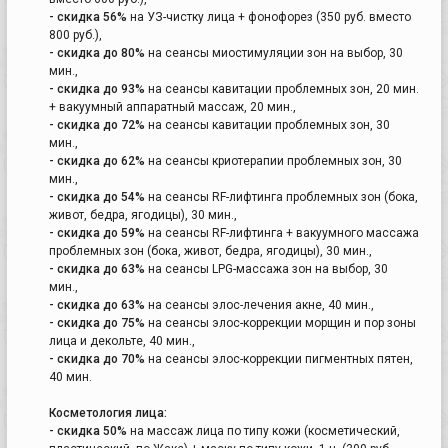
- скидка 56%
на УЗ-чистку лица + фонофорез (350 руб. вместо
800 руб.),
- скидка до 80%
на сеансы миостимуляции зон на выбор, 30
мин.,
- скидка до 93%
на сеансы кавитации проблемных зон, 20 мин.
+ вакуумный аппаратный массаж, 20 мин.,
- скидка до 72%
на сеансы кавитации проблемных зон, 30
мин.,
- скидка до 62%
на сеансы криотерапии проблемных зон, 30
мин.,
- скидка до 54%
на сеансы RF-лифтинга проблемных зон (бока,
живот, бедра, ягодицы), 30 мин.,
- скидка до 59%
на сеансы RF-лифтинга + вакуумного массажа
проблемных зон (бока, живот, бедра, ягодицы), 30 мин.,
- скидка до 63%
на сеансы LPG-массажа зон на выбор, 30
мин.,
- скидка до 63%
на сеансы элос-лечения акне, 40 мин.,
- скидка до 75%
на сеансы элос-коррекции морщин и пор зоны
лица и декольте, 40 мин.,
- скидка до 70%
на сеансы элос-коррекции пигментных пятен,
40 мин.
Косметология лица:
- скидка 50%
на массаж лица по типу кожи (косметический,