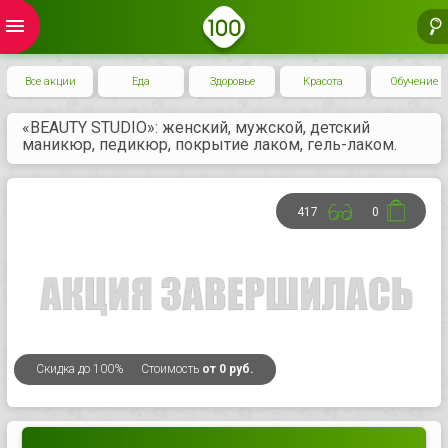
menu
Все акции
Еда
Здоровье
Красота
Обучение
«BEAUTY STUDIO»: женский, мужской, детский
маникюр, педикюр, покрытие лаком, гель-лаком.
417
0
Скидка
до 100%
Стоимость
от 0 руб.