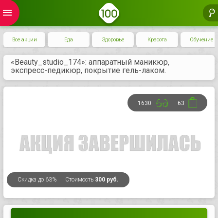
menu
Все акции
Еда
Здоровье
Красота
Обучение
«Beauty_studio_174»: аппаратный маникюр,
экспресс-педикюр, покрытие гель-лаком.
1630
63
Скидка
до 63%
Стоимость
300 руб.