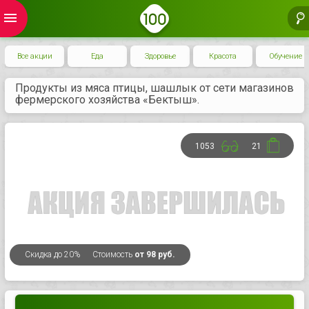
menu
Все акции
Еда
Здоровье
Красота
Обучение
Продукты из мяса птицы, шашлык от сети магазинов
фермерского хозяйства «Бектыш».
1053
21
Скидка
до 20%
Стоимость
от 98 руб.