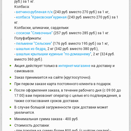
руб.) за 1 кг.
Колбаса:
-
ветчино-рубленая п/к
(243 руб. вместо 270 руб.) за 1 кг,
-
колбаса "Краковская"куриная
(243 руб. вместо 270 руб.) за 1
кг.
Колбаски, шпикачки, сардельки:
-
сосиски "Сливочные"
(257 руб. вместо 285 руб.) за 1 кг.
Полуфабрикаты:
-
пельмени "Сельские"
(176 руб. вместо 195 руб.) за 1 кг,
-
шашлык из бедра
, 2 кг (342 руб. вместо 380 руб.),
-
шашлык крылышки куриные "по-домашнему"
, 2 кг (324 руб.
вместо 360 руб.).
Акция действует только в
интернет-магазине
на доставку и
самовывоз.
Заказ принимается на сайте (круглосуточно).
При первом заказе карта постоянного клиента в подарок.
После оформления заказа, в течение рабочего дня (с 09:00 до
17:00) вам перезвонит оператор с целью его подтверждения, а
также согласования сроков доставки.
В случае большой загруженности срок доставки может
увеличится.
Минимальная сумма заказа - 400 руб.
Стоимость доставки:
- при покупке на сумму более 800 руб. (с учётом скидки) -