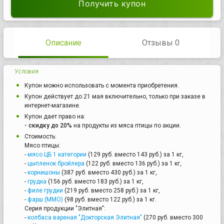
Получить купон
Описание
Отзывы 0
Условия
Купон можно использовать с момента приобретения.
Купон действует до 21 мая включительно, только при заказе в
интернет-магазине.
Купон дает право на:
- скидку до 20%
на продукты из мяса птицы по акции.
Стоимость:
Мясо птицы:
-
мясо ЦБ 1 категории
(129 руб. вместо 143 руб.) за 1 кг,
-
цыпленок бройлера
(122 руб. вместо 136 руб.) за 1 кг,
-
корнишоны
(387 руб. вместо 430 руб.) за 1 кг,
-
грудка
(156 руб. вместо 183 руб.) за 1 кг,
-
филе грудки
(219 руб. вместо 258 руб.) за 1 кг,
-
фарш (ММО)
(98 руб. вместо 122 руб.) за 1 кг.
Серия продукции "Элитная":
-
колбаса вареная "Докторская Элитная"
(270 руб. вместо 300