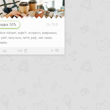
кидка:
50%
От 70 Р.
йня «Может, кофе?»: эспрессо, американо,
уайт, капучино, латте, раф, чай, какао,
твейн.
4
2
103