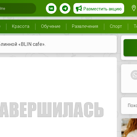
Разместить акцию
е
Красота
Обучение
Развлечения
Спорт
Т
линной «BLIN cafe».
Пох