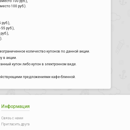
 вместо 100 руб.),
вместо 100 руб.).
 руб.),
 55 руб.),
руб.),
).
еограниченное количество купонов по данной акции.
у в акции.
анный купон либо купон в электронном виде.
действующими предложениями кафе-блинной.
Информация
Связь с нами
Пригласить друга