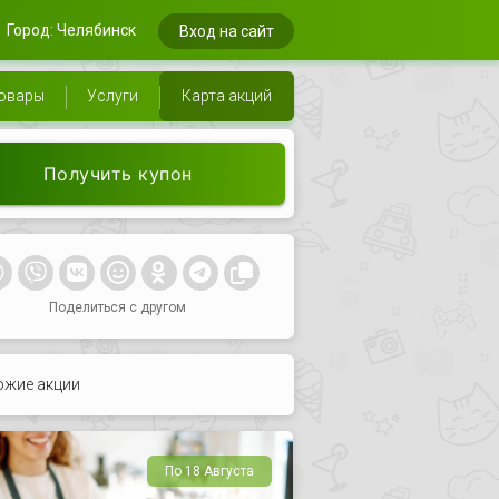
Город: Челябинск
Вход на сайт
овары
Услуги
Карта акций
Получить купон
Поделиться с другом
ожие акции
По 18 Августа