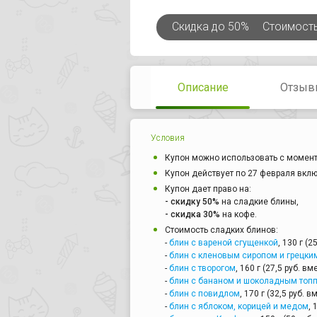
Скидка
до 50%
Стоимост
Описание
Отзыв
Условия
Купон можно использовать с момент
Купон действует по 27 февраля вкл
Купон дает право на:
- скидку 50%
на сладкие блины,
- скидка 30%
на кофе.
Стоимость сладких блинов:
-
блин с вареной сгущенкой
, 130 г (2
-
блин с кленовым сиропом и грецки
-
блин с творогом
, 160 г (27,5 руб. вм
-
блин с бананом и шоколадным топ
-
блин с повидлом
, 170 г (32,5 руб. в
-
блин с яблоком, корицей и медом
, 