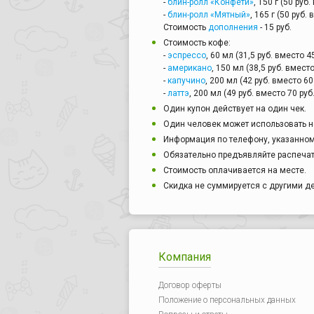
-
блин-ролл «Конфети»
, 150 г (50 руб.
-
блин-ролл «Мятный»
, 165 г (50 руб. 
Стоимость
дополнения
- 15 руб.
Стоимость кофе:
-
эспрессо
, 60 мл (31,5 руб. вместо 45
-
американо
, 150 мл (38,5 руб. вместо
-
капучино
, 200 мл (42 руб. вместо 60 
-
латтэ
, 200 мл (49 руб. вместо 70 руб.
Один купон действует на один чек.
Один человек может использовать н
Информация по телефону, указанном
Обязательно предъявляйте распечат
Стоимость оплачивается на месте.
Скидка не суммируется с другими 
Компания
Договор оферты
Положение о персональных данных