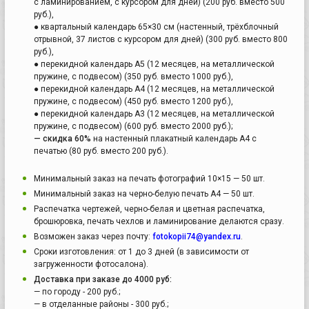
с ламинированием, с курсором для дней) (200 руб. вместо 500
руб.),
● квартальный календарь 65×30 см (настенный, трёхблочный
отрывной, 37 листов с курсором для дней) (300 руб. вместо 800
руб.),
● перекидной календарь А5 (12 месяцев, на металлической
пружине, с подвесом) (350 руб. вместо 1000 руб.),
● перекидной календарь А4 (12 месяцев, на металлической
пружине, с подвесом) (450 руб. вместо 1200 руб.),
● перекидной календарь А3 (12 месяцев, на металлической
пружине, с подвесом) (600 руб. вместо 2000 руб.);
— скидка 60%
на настенный плакатный календарь А4 с
печатью (80 руб. вместо 200 руб.).
Минимальный заказ на печать фотографий 10×15 — 50 шт.
Минимальный заказ на черно-белую печать А4 — 50 шт.
Распечатка чертежей, черно-белая и цветная распечатка,
брошюровка, печать чехлов и ламинирование делаются сразу.
Возможен заказ через почту:
fotokopii74@yandex.ru
.
Сроки изготовления: от 1 до 3 дней (в зависимости от
загруженности фотосалона).
Доставка при заказе до 4000 руб:
— по городу - 200 руб.;
— в отделанные районы - 300 руб.;