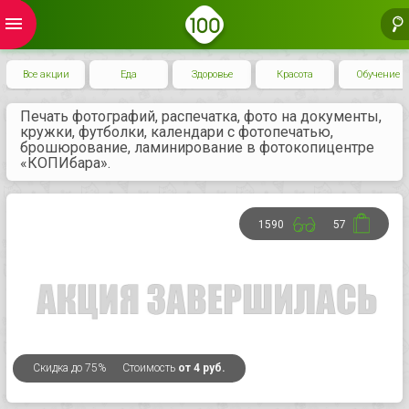
menu
Все акции
Еда
Здоровье
Красота
Обучение
Печать фотографий, распечатка, фото на документы,
кружки, футболки, календари с фотопечатью,
брошюрование, ламинирование в фотокопицентре
«КОПИбара».
1590
57
Скидка
до 75%
Стоимость
от 4 руб.