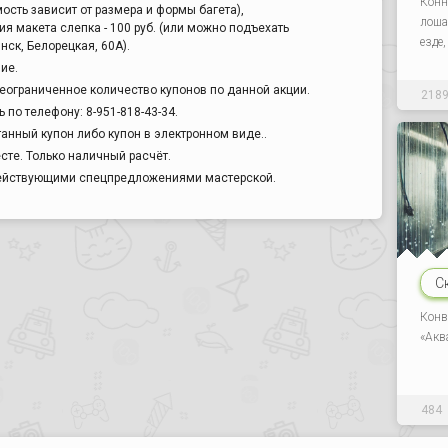
Конн
ость зависит от размера и формы багета),
лоша
ия макета слепка - 100 руб. (или можно подъехать
езде
нск, Белорецкая, 60А).
ие.
еограниченное количество купонов по данной акции.
218
по телефону: 8-951-818-43-34.
анный купон либо купон в электронном виде..
сте. Только наличный расчёт.
действующими спецпредложениями мастерской.
С
Конв
«Акв
484