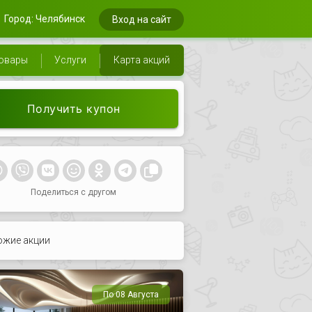
Город: Челябинск
Вход на сайт
овары
Услуги
Карта акций
Получить купон
Поделиться с другом
ожие акции
По 08 Августа