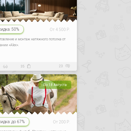
кидка:
50%
От 4 500 Р.
товление и монтаж натяжного потолка от
ании «Alex».
23
9
35
По 18 Августа
кидка:
до 67%
От 200 Р.