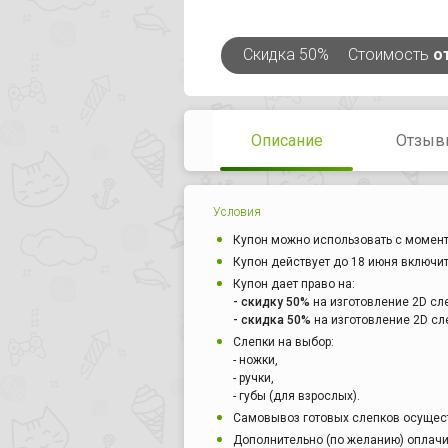
Скидка
50%
Стоимость
о
Описание
Отзыв
Условия
Купон можно использовать с момент
Купон действует до 18 июня включи
Купон дает право на:
- скидку 50%
на изготовление 2D слеп
- скидка 50%
на изготовление 2D слеп
Слепки на выбор:
- ножки,
- ручки,
- губы (для взрослых).
Самовывоз готовых слепков осуществ
Дополнительно (по желанию) оплачи