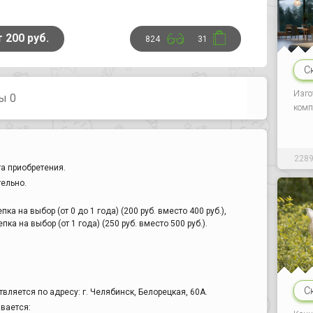
т 200 руб.
824
31
С
Изго
ы 0
комп
228
а приобретения.
тельно.
ка на выбор (от 0 до 1 года) (200 руб. вместо 400 руб.),
ка на выбор (от 1 года) (250 руб. вместо 500 руб.).
С
ляется по адресу: г. Челябинск, Белорецкая, 60А.
вается: