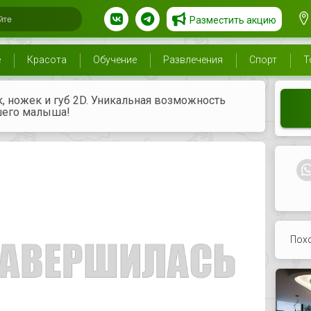
Разместить акцию
е
Красота
Обучение
Развлечения
Спорт
Т
 ножек и губ 2D. Уникальная возможность
ашего малыша!
Пох