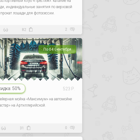
оспортивный клуб «Престиж»: катание на
ди, индивидуальные занятия по верховой
, прокат лошади для фотосессии.
2
9
82
По 04 Сентября
кидка:
50%
523 Р.
ейерная мойка «Максимум» на автомойке
астар» на Артиллерийской.
0
31