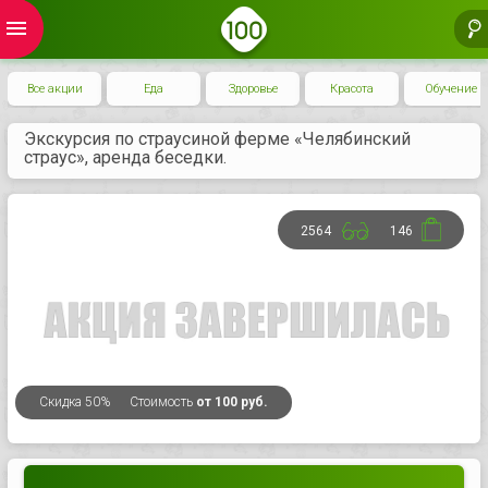
menu
Все акции
Еда
Здоровье
Красота
Обучение
Экскурсия по страусиной ферме «Челябинский
страус», аренда беседки.
2564
146
Скидка
50%
Стоимость
от 100 руб.