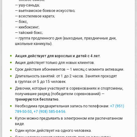
— ушу-саньда;
— вьетнамское боевое искусство;
— всестилевое каратэ;
— бокс,
— кикбоксинг;
— тайский бокс;
— группа продленного дня (выходные, праздничные дни,
школьные каникулы).
Акция действует для взрослых и детей с 4 лет.
Акция действует только для новых клиентов.
Срок действия абонементов — 1 месяц с момента активации.
Длительность занятий: от 1 до 2 часов. Занятия проходят
в группах от 5 до 15 человек.
Девочки, которые участвуют в соревнованиях и спортсмены,
получившие разряд (победители соревнований) —
тренируются бесплатно.
Необходима предварительная запись по телефонам:
+7 (951)
789-50-50
,
+7 (908) 585-04-56
.
Купон можно предъявить в электронном или распечатанном
виде.
Один купон действует на одного человека.