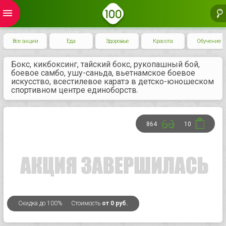
menu
Все акции
Еда
Здоровье
Красота
Обучение
Бокс, кикбоксинг, тайский бокс, рукопашный бой,
боевое самбо, ушу-саньда, вьетнамское боевое
искусство, всестилевое каратэ в детско-юношеском
спортивном центре единоборств.
864
10
Скидка
до 100%
Стоимость
от 0 руб.