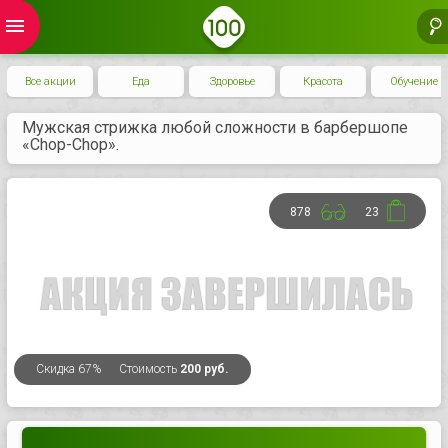
menu
Все акции
Еда
Здоровье
Красота
Обучение
Мужская стрижка любой сложности в барбершопе
«Chop-Chop».
878
23
Скидка
67%
Стоимость
200 руб.