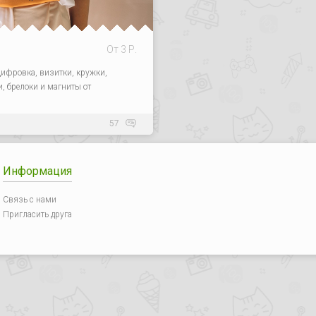
От 3 Р.
оцифровка, визитки, кружки,
, брелоки и магниты от
57
Информация
Связь с нами
Пригласить друга