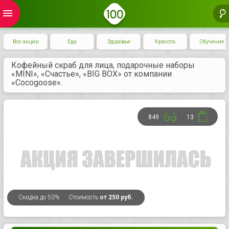
menu
Все акции
Еда
Здоровье
Красота
Обучение
Кофейный скраб для лица, подарочные наборы
«MINI», «Счастье», «BIG BOX» от компании
«Cocogoose».
849
13
Скидка
до 50%
Стоимость
от 250 руб.