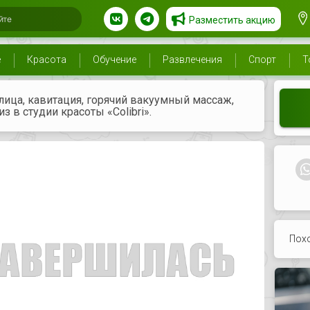
Разместить акцию
е
Красота
Обучение
Развлечения
Спорт
Т
лица, кавитация, горячий вакуумный массаж,
з в студии красоты «Colibri».
Пох