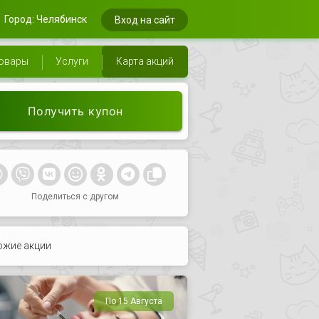
Город: Челябинск
Вход на сайт
овары
Услуги
Карта акций
Получить купон
Поделиться с другом
ожие акции
По 15 Августа