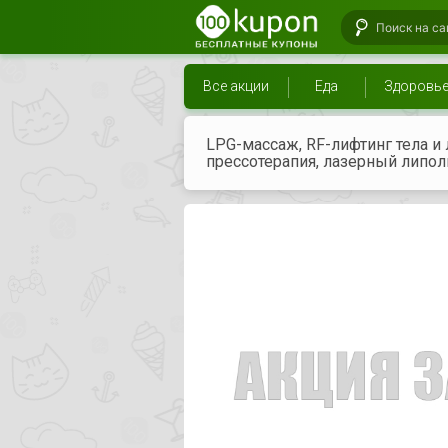
Все акции
Еда
Здоровь
LPG-массаж, RF-лифтинг тела и 
прессотерапия, лазерный липоли