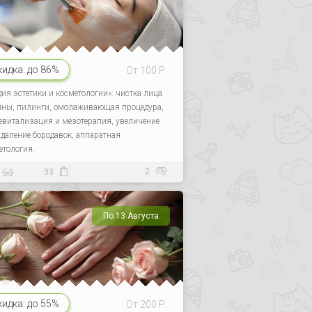
кидка:
до 86%
От 100 Р.
дия эстетики и косметологии»: чистка лица
ины, пилинги, омолаживающая процедура,
евитализация и мезотерапия, увеличение
 удаление бородавок, аппаратная
етология.
2
33
По 13 Августа
кидка:
до 55%
От 200 Р.