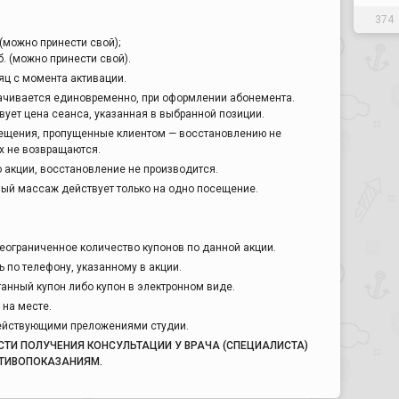
374
 (можно принести свой);
б. (можно принести свой).
яц с момента активации.
ачивается единовременно, при оформлении абонемента.
ует цена сеанса, указанная в выбранной позиции.
ещения, пропущенные клиентом — восстановлению не
х не возвращаются.
о акции, восстановление не производится.
ный массаж действует только на одно посещение.
.
еограниченное количество купонов по данной акции.
 по телефону, указанному в акции.
анный купон либо купон в электронном виде.
на месте.
действующими преложениями студии.
И ПОЛУЧЕНИЯ КОНСУЛЬТАЦИИ У ВРАЧА (СПЕЦИАЛИСТА)
ТИВОПОКАЗАНИЯМ.