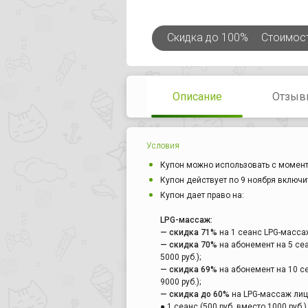
Скидка
до 100%
Стоимос
Описание
Отзыв
Условия
Купон можно использовать с момент
Купон действует по 9 ноября включи
Купон дает право на:
LPG-массаж:
— скидка 71%
на 1 сеанс LPG-массажа
— скидка 70%
на абонемент на 5 сеа
5000 руб.);
— скидка 69%
на абонемент на 10 се
9000 руб.);
— скидка до 60%
на LPG-массаж лица
● 1 сеанс (500 руб. вместо 1000 руб.)