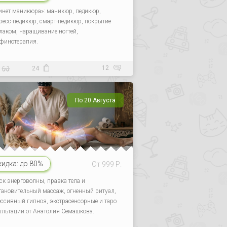
инет маникюра»: маникюр, педикюр,
ресс-педикюр, смарт-педикюр, покрытие
-лаком, наращивание ногтей,
финотерапия.
12
24
По 20 Августа
кидка:
до 80%
От 999 Р.
ск энерговолны, правка тела и
тановительный массаж, огненный ритуал,
ессивный гипноз, экстрасенсорные и таро
ультации от Анатолия Семашкова.