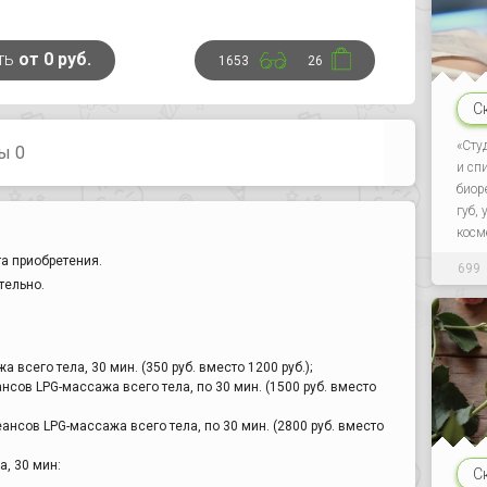
ть
от 0 руб.
1653
26
С
«Сту
ы 0
и сп
биор
губ,
косм
а приобретения.
699
тельно.
 всего тела, 30 мин. (350 руб. вместо 1200 руб.);
нсов LPG-массажа всего тела, по 30 мин. (1500 руб. вместо
ансов LPG-массажа всего тела, по 30 мин. (2800 руб. вместо
, 30 мин:
С
,