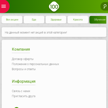
menu
Все акции
Еда
Здоровье
Красота
Обучение
На данный момент нет акций в этой категории!
Компания
Договор оферты
Положение о персональных данных
Вопросы и ответы
Информация
Связь с нами
Пригласить друга