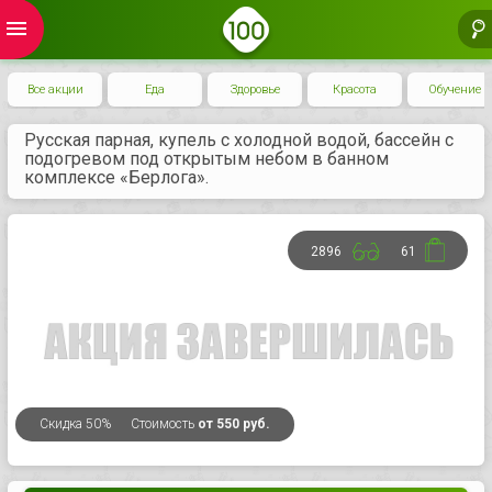
menu
Все акции
Еда
Здоровье
Красота
Обучение
Русская парная, купель с холодной водой, бассейн с
подогревом под открытым небом в банном
комплексе «Берлога».
2896
61
Скидка
50%
Стоимость
от 550 руб.