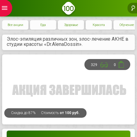
menu
Все акции
Еда
Здоровье
Красота
Обучение
Элос-эпиляция различных зон, элос-лечение АКНЕ в
студии красоты «Dr.AlenaDossin».
329
0
Скидка
до 87%
Стоимость
от 100 руб.