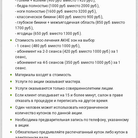
- голени + колени (960 руб. вместо 1920 руб.),
- бедра полностью (1000 руб. вместо 2000 руб.),
- ноги полностью (1600 руб. вместо 3200 руб.),
- классическое бикини (400 руб. вместо 900 руб.),
- глубокое бикини + межъягодичная область (850 руб. вместо
1700 руб.),
- ягодицы (650 руб. вместо 1300 руб.).
Стоимость элос-лечения АКНЕ зон на выбор:
- 1 сеанс (480 руб. вместо 1000 руб.),
- абонемент на 2-3 сеанса (420 руб. вместо 1000 руб.) за 1
сеанс,
- абонемент на 4-5 сеансов (350 руб. вместо 1000 руб.) за 1
сеанс.
Материалы входят в стоимость.
Услуги по акции оказывают мастера.
Услуги оказываются только совершеннолетним лицам.
Если клиент опаздывает на 15 и более минут, салон в праве
отказать в процедуре и переписать на другое время.
Один человек может использовать неограниченное
количество купонов по данной акции.
Необходима предварительная запись по телефону, указанному
в акции.
Обязательно предъявляйте распечатанный купон либо купон в
электронном виде.