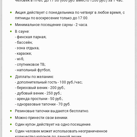
человек в Пт-Вс до 17:00 (600 руб. вместо 1200 руб.) за 1 час.
Акция действует с понедельника по четверг в любое время, с
пятницы по воскресение только до 17:00.
Минимальное посещение сауны - 2 часа.
В сауне:
- финская парная;
- бассейн;
- зона отдыха;
- караоке;
- wi-fi;
- спутниковое ТВ;
- напольный футбол;
Доплаты по желанию:
- дополнительный гость - 100 руб./час;
- березовый веник - 200 руб.;
- дубовый веник - 250 руб.;
- аренда простыни - 50 руб.;
- одноразовые тапочки - 70 руб.
Резиновые тапочки выдаются бесплатно.
Можно принести свои веники.
Один купон действует на одно посещение.
Один человек может использовать неограниченное
количество купонов по данной акции.