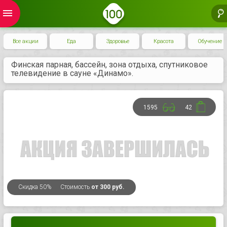
menu
Все акции
Еда
Здоровье
Красота
Обучение
Финская парная, бассейн, зона отдыха, спутниковое
телевидение в сауне «Динамо».
1595
42
Скидка
50%
Стоимость
от 300 руб.