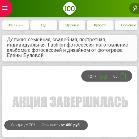
menu
Все акции
Еда
Здоровье
Красота
Обучение
Детская, семейная, свадебная, портретная,
индивидуальная, Fashion-фотосессия, изготовление
альбома с фотосессией и дизайном от фотографа
Елены Буловой.
1217
66
Скидка
до 70%
Стоимость
от 450 руб.