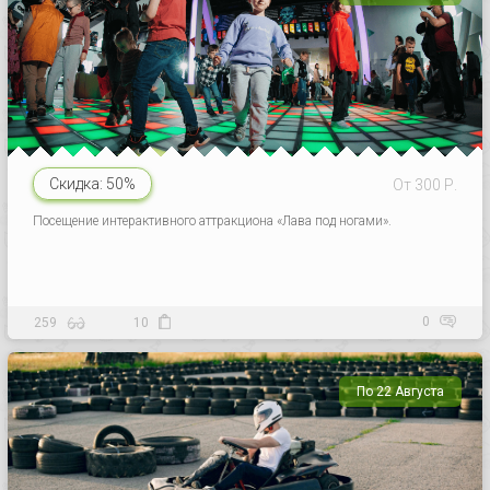
Скидка:
50%
От 300 Р.
Посещение интерактивного аттракциона «Лава под ногами».
0
259
10
По 22 Августа