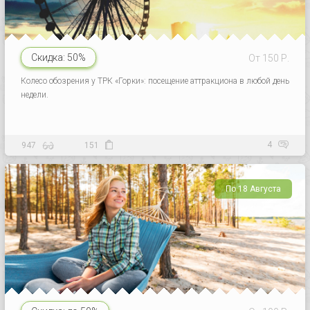
Скидка:
50%
От 150 Р.
Колесо обозрения у ТРК «Горки»: посещение аттракциона в любой день
недели.
4
947
151
По 18 Августа