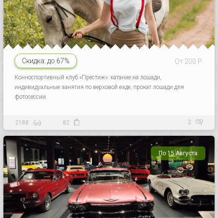
Скидка:
до 67%
От 200 Р.
Конноспортивный клуб «Престиж»: катание на лошади,
индивидуальные занятия по верховой езде, прокат лошади для
фотосессии.
2
2188
82
По 15 Августа