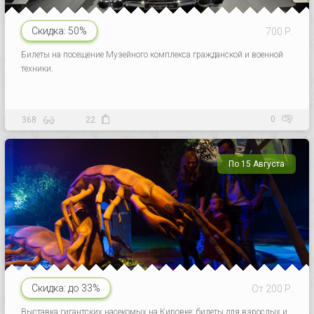
Скидка:
50%
700 Р.
Билеты на посещение Музейного комплекса гражданской и военной
техники.
0
368
22
По 15 Августа
Скидка:
до 33%
От 200 Р.
Выставка гигантских насекомых на Кировке: билеты для взрослых и