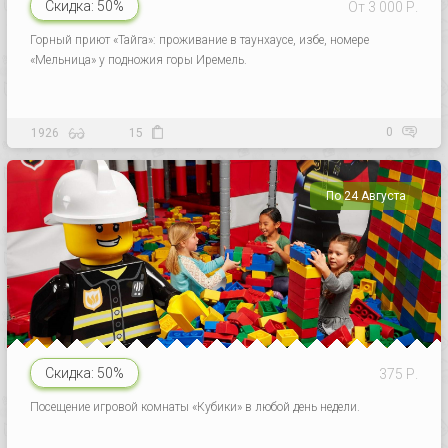
Скидка:
50%
От 3 000 Р.
Горный приют «Тайга»: проживание в таунхаусе, избе, номере
«Мельница» у подножия горы Иремель.
0
1926
15
По 24 Августа
Скидка:
50%
375 Р.
Посещение игровой комнаты «Кубики» в любой день недели.