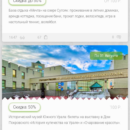
Скидка:
до 50%
От 100 Р.
База отдыха «Мечта» на озере Сугояк: проживание в летних домиках,
аренда коттеджа, посещение бани, прокат лодки, велосипеда, игра в
настольный теннис, волейбол.
0
1647
67
По 31 Августа
Скидка:
50%
100 Р.
Исторический музей Южного Урала: билеты на выставку в Дом
Покровского «История купечества на Урале» и «Очарование красоты».