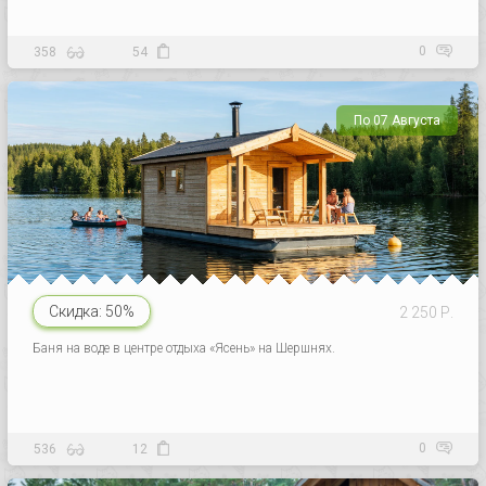
0
358
54
По 07 Августа
Скидка:
50%
2 250 Р.
Баня на воде в центре отдыха «Ясень» на Шершнях.
0
536
12