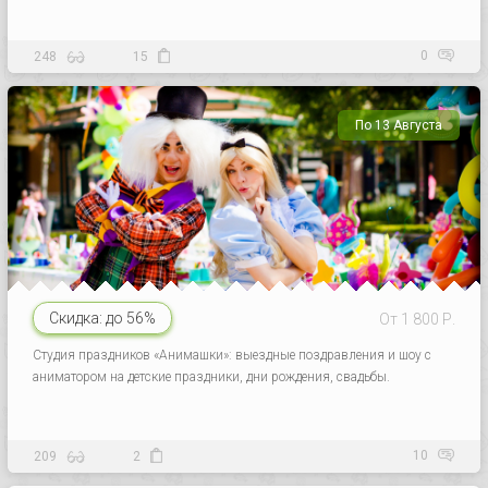
0
248
15
По 13 Августа
Скидка:
до 56%
От 1 800 Р.
Студия праздников «Анимашки»: выездные поздравления и шоу с
аниматором на детские праздники, дни рождения, свадьбы.
10
209
2