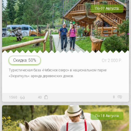
По 07 Августа
Скидка:
50%
От 2 000 Р.
Туристическая база «Небесное озеро» в национальном парке
«Зюраткуль»: аренда деревенских домов.
8
1560
40
По 18 Августа