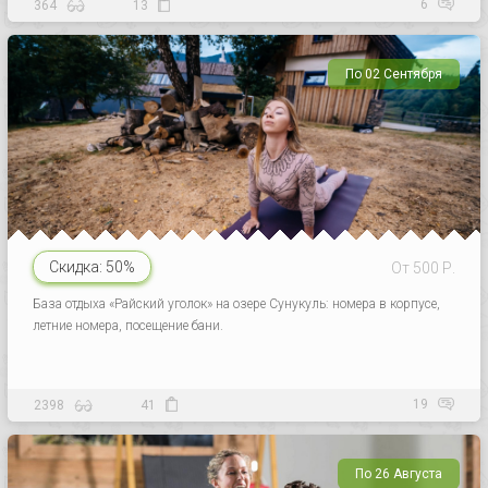
6
364
13
По 02 Сентября
Скидка:
50%
От 500 Р.
База отдыха «Райский уголок» на озере Сунукуль: номера в корпусе,
летние номера, посещение бани.
19
2398
41
По 26 Августа