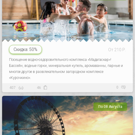
Скидка:
50%
От 210 Р.
Посещение водно-оздоровительного комплекса «Мадагаскар»!
Бассейн, водные горки, минеральная купель, аромаванны, парные и
многое другое в развлекательном загородном комплексе
«Курочкино».
0
407
46
По 08 Августа