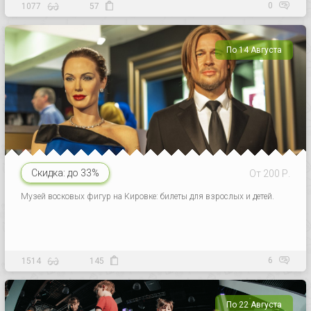
0
1077
57
По 14 Августа
Скидка:
до 33%
От 200 Р.
Музей восковых фигур на Кировке: билеты для взрослых и детей.
6
1514
145
По 22 Августа