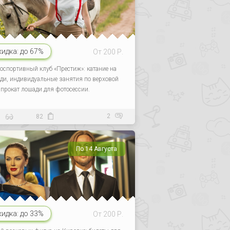
кидка:
до 67%
От 200 Р.
оспортивный клуб «Престиж»: катание на
ди, индивидуальные занятия по верховой
, прокат лошади для фотосессии.
2
1
82
По 14 Августа
кидка:
до 33%
От 200 Р.