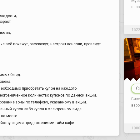
Музе
взро
сладости;
озраст;
152
льмов;
ые всё покажут, расскажут, настроят консоли, проведут
бимых блюд.
овека.
С
необходимо приобретать купон на каждого.
еограниченное количество купонов по данной акции.
Биле
ование зоны по телефону, указанному в акции.
взро
анный купон либо купон в электронном виде.
на месте.
действующими предложениями тайм-кафе.
108