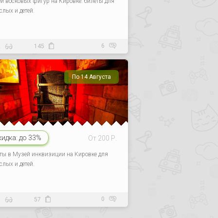
й восковых фигур на Кировке: билеты для
слых и детей.
6
2
145
По 14 Августа
кидка:
до 33%
От 200 Р.
ты в Музей инквизиции на Кировке для
слых и детей.
0
0
57