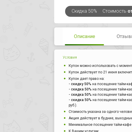
Скидка
50%
Стоимость
от
Описание
Отзыв
Условия
Купон можно использовать с момент
Купон действует по 21 июня включит
Купон дает право на:
- скидку 50%
на посещение тайм-кафе 
- скидка 50%
на посещение тайм-кафе 
- скидка 50%
на посещение тайм-кафе 
- скидка 50%
на посещение тайм-кафе
руб.).
Стоимость указана за одного челове
Акция действует в будние, выходны
Минимальное посещение тайм-кафе -
К Вашим услугам: