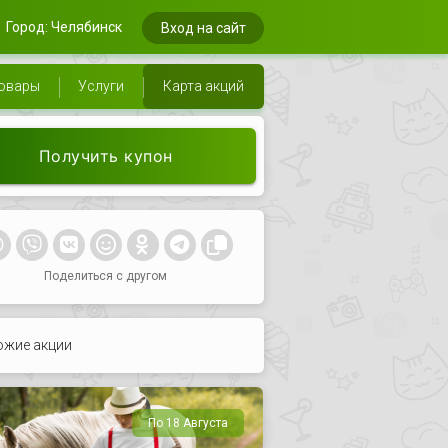
Город: Челябинск
Вход на сайт
овары
Услуги
Карта акций
Получить купон
Поделиться с другом
ожие акции
По 18 Августа