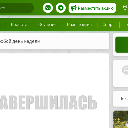
Разместить акцию
е
Красота
Обучение
Развлечения
Спорт
Т
любой день недели.
Пох