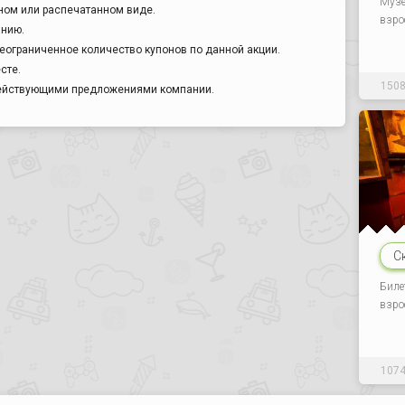
Музе
ном или распечатанном виде.
взро
анию.
еограниченное количество купонов по данной акции.
сте.
150
действующими предложениями компании.
С
Биле
взро
107