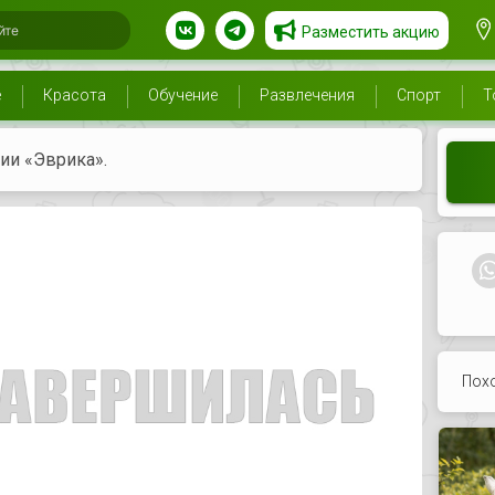
Разместить акцию
е
Красота
Обучение
Развлечения
Спорт
Т
ии «Эврика».
Пох