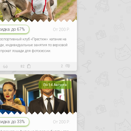
кидка:
до 67%
От 200 Р.
оспортивный клуб «Престиж»: катание на
ди, индивидуальные занятия по верховой
, прокат лошади для фотосессии.
2
0
82
По 14 Августа
кидка:
до 33%
От 200 Р.