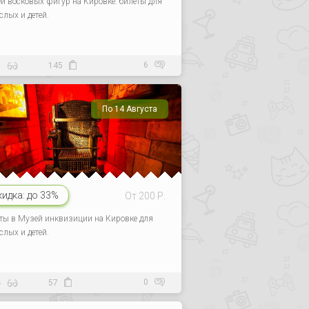
й восковых фигур на Кировке: билеты для
слых и детей.
6
8
145
По 14 Августа
кидка:
до 33%
От 200 Р.
ты в Музей инквизиции на Кировке для
слых и детей.
0
4
57