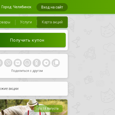
Город: Челябинск
Вход на сайт
овары
Услуги
Карта акций
Получить купон
Поделиться с другом
ожие акции
По 18 Августа