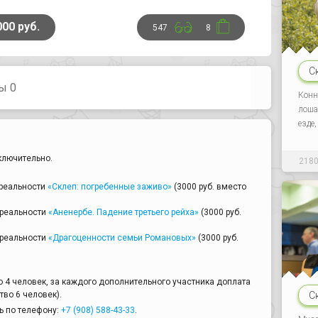
000 руб.
547
8
С
ы 0
Конн
лоша
езде
ключительно.
218
 реальности
«Склеп: погребенные заживо»
(3000 руб. вместо
 реальности
«Аненербе. Падение третьего рейха»
(3000 руб.
 реальности
«Драгоценности семьи Романовых»
(3000 руб.
о 4 человек, за каждого дополнительного участника доплата
С
во 6 человек).
ь по телефону:
+7 (908) 588-43-33
.