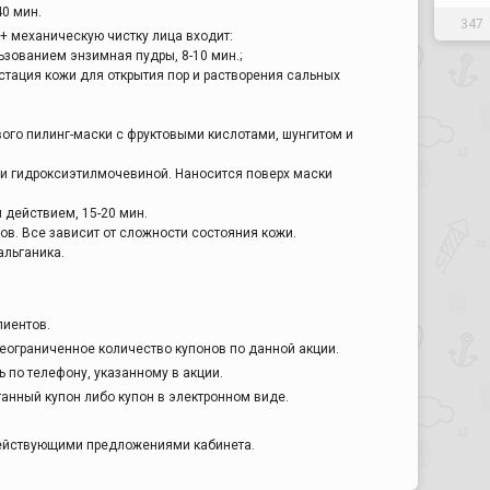
40 мин.
347
+ механическую чистку лица входит:
ьзованием энзимная пудры, 8-10 мин.;
устация кожи для открытия пор и растворения сальных
вого пилинг-маски с фруктовыми кислотами, шунгитом и
и и гидроксиэтилмочевиной. Наносится поверх маски
 действием, 15-20 мин.
ов. Все зависит от сложности состояния кожи.
альганика.
лиентов.
еограниченное количество купонов по данной акции.
 по телефону, указанному в акции.
анный купон либо купон в электронном виде.
действующими предложениями кабинета.