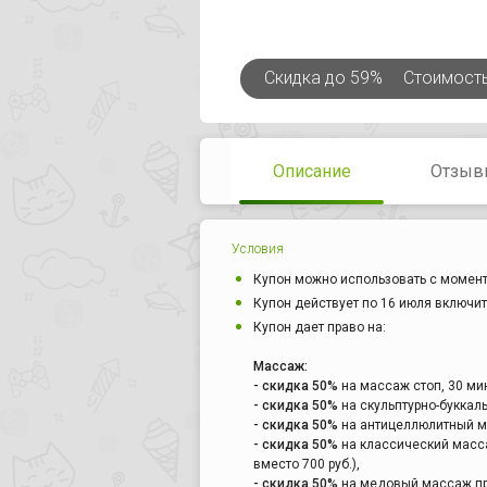
Скидка
до 59%
Стоимост
Описание
Отзыв
Условия
Купон можно использовать с момент
Купон действует по 16 июля включит
Купон дает право на:
Массаж:
- скидка 50%
на массаж стоп, 30 мин 
- скидка 50%
на скульптурно-буккаль
- скидка 50%
на антицеллюлитный мас
- скидка 50%
на классический масса
вместо 700 руб.),
- скидка 50%
на медовый массаж проб