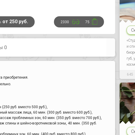
ь
от 250 руб.
2330
75
С
«Сту
и сп
ы 0
биор
губ,
косм
645
а приобретения.
ельно.
(250 руб. вместо 500 руб.),
ный массаж лица, 60 мин. (300 руб. вместо 600 руб.),
саж проблемных зон, 60 мин. (350 руб. вместо 700 руб.),
ж спины и шейно-воротниковой зоны, 40 мин. (350 руб.
С
лемных зон, 60 мин. (400 руб. вместо 800 руб.),