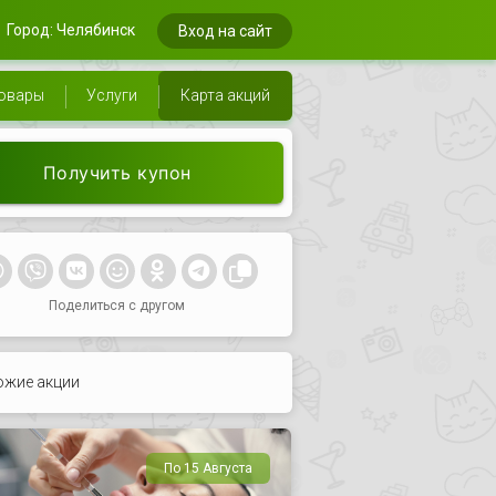
Город: Челябинск
Вход на сайт
овары
Услуги
Карта акций
Получить купон
Поделиться с другом
ожие акции
По 15 Августа