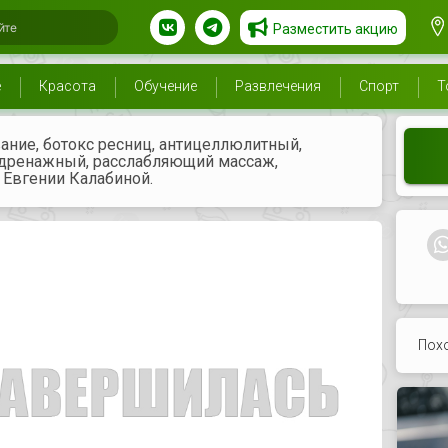
Разместить акцию
е
Красота
Обучение
Развлечения
Спорт
Т
ание, ботокс ресниц, антицеллюлитный,
одренажный, расслабляющий массаж,
 Евгении Калабиной.
Пох