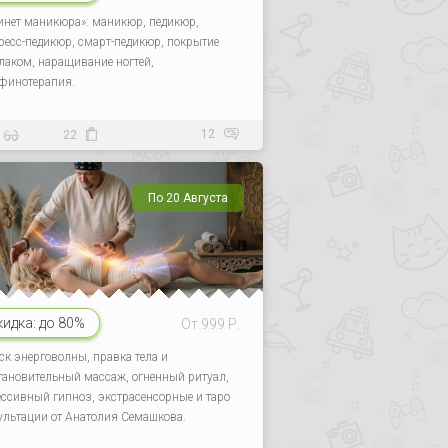
инет маникюра»: маникюр, педикюр,
ресс-педикюр, смарт-педикюр, покрытие
-лаком, наращивание ногтей,
финотерапия.
12
22
По 20 Августа
кидка:
до 80%
От 999 Р.
ск энерговолны, правка тела и
тановительный массаж, огненный ритуал,
ессивный гипноз, экстрасенсорные и таро
ультации от Анатолия Семашкова.