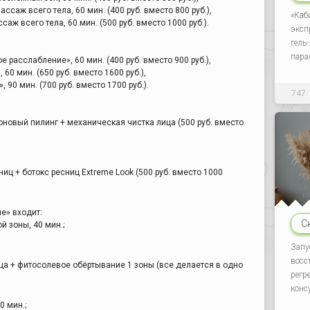
аж всего тела, 60 мин. (400 руб. вместо 800 руб.),
«Каб
ж всего тела, 60 мин. (500 руб. вместо 1000 руб.).
эксп
гель
пара
 расслабление», 60 мин. (400 руб. вместо 900 руб.),
60 мин. (650 руб. вместо 1600 руб.),
 90 мин. (700 руб. вместо 1700 руб.).
747
новый пилинг + механическая чистка лица (500 руб. вместо
ц + ботокс ресниц Extreme Look (500 руб. вместо 1000
е» входит:
С
й зоны, 40 мин.;
Запу
восс
ца + фитосолевое обёртывание 1 зоны (все делается в одно
регр
конс
0 мин.;