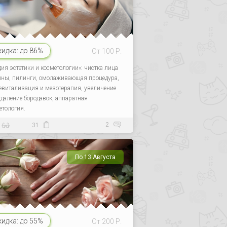
кидка:
до 86%
От 100 Р.
дия эстетики и косметологии»: чистка лица
ины, пилинги, омолаживающая процедура,
евитализация и мезотерапия, увеличение
 удаление бородавок, аппаратная
етология.
2
31
По 13 Августа
кидка:
до 55%
От 200 Р.