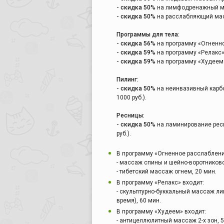
- скидка 50%
на лимфодренажный масс
- скидка 50%
на расслабляющий масса
Программы для тела:
- скидка 56%
на программу «Огненное
- скидка 59%
на программу «Релакс», 
- скидка 59%
на программу «Худеем»,
Пилинг:
- скидка 50%
на неинвазивный карбо
1000 руб.).
Ресницы:
- скидка 50%
на ламинирование ресни
руб.).
В программу «Огненное расслаблени
- массаж спины и шейно-воротниково
- тибетский массаж огнем, 20 мин.
В программу «Релакс» входит:
- скульптурно-буккальный массаж ли
время), 60 мин.
В программу «Худеем» входит:
- антицеллюлитный массаж 2-х зон, 5