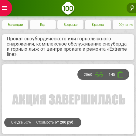
menu
Все акции
Еда
Здоровье
Красота
Обучение
Прокат сноубордического или горнолыжного
снаряжения, комплексное обслуживание сноуборда
и горных лыж от центра проката и ремонта «Extreme
line».
2060
145
Скидка
50%
Стоимость
от 200 руб.