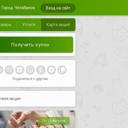
Город: Челябинск
Вход на сайт
овары
Услуги
Карта акций
Получить купон
Поделиться с другом
ожие акции
По 15 Августа