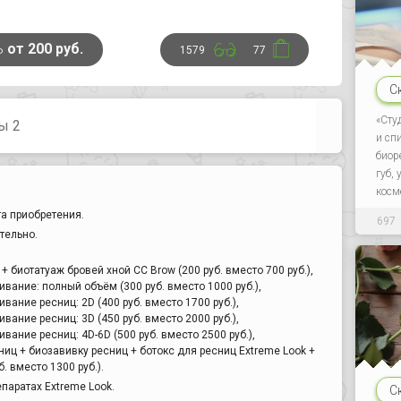
ь
от 200 руб.
1579
77
С
«Сту
ы 2
и сп
биор
губ,
косм
а приобретения.
697
тельно.
 биотатуаж бровей хной CC Brow (200 руб. вместо 700 руб.),
ание: полный объём (300 руб. вместо 1000 руб.),
ание ресниц: 2D (400 руб. вместо 1700 руб.),
ание ресниц: 3D (450 руб. вместо 2000 руб.),
ание ресниц: 4D-6D (500 руб. вместо 2500 руб.),
иц + биозавивку ресниц + ботокс для ресниц Extreme Look +
. вместо 1300 руб.).
паратах Extreme Look.
С