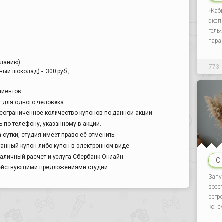
«Каб
эксп
гель
пара
ланию):
773
ый шоколад) - 300 руб.;
лиентов.
у для одного человека.
еограниченное количество купонов по данной акции.
 по телефону, указанному в акции.
 сутки, студия имеет право её отменить.
анный купон либо купон в электронном виде.
аличный расчет и услуга Сбербанк Онлайн.
С
действующими предложениями студии.
Запу
восс
регр
конс