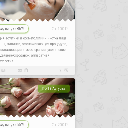
кидка:
до 86%
От 100 Р.
дия эстетики и косметологии»: чистка лица
ины, пилинги, омолаживающая процедура,
евитализация и мезотерапия, увеличение
 удаление бородавок, аппаратная
етология.
2
33
По 13 Августа
кидка:
до 55%
От 200 Р.