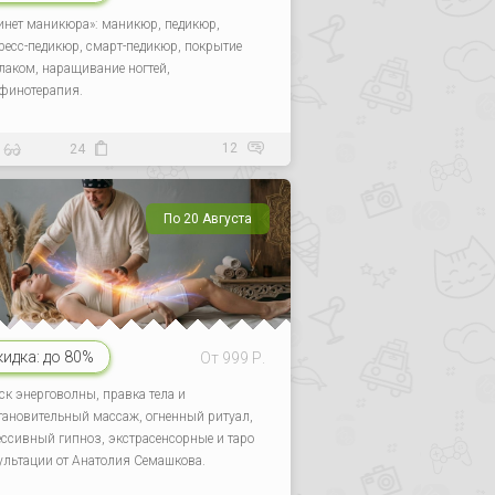
инет маникюра»: маникюр, педикюр,
ресс-педикюр, смарт-педикюр, покрытие
-лаком, наращивание ногтей,
финотерапия.
12
24
По 20 Августа
кидка:
до 80%
От 999 Р.
ск энерговолны, правка тела и
тановительный массаж, огненный ритуал,
ессивный гипноз, экстрасенсорные и таро
ультации от Анатолия Семашкова.