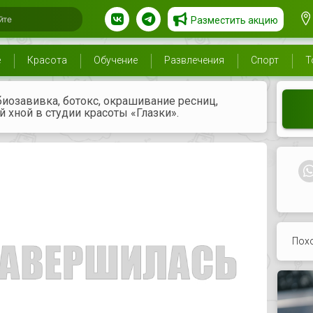
Разместить акцию
е
Красота
Обучение
Развлечения
Спорт
Т
иозавивка, ботокс, окрашивание ресниц,
 хной в студии красоты «Глазки».
Пох