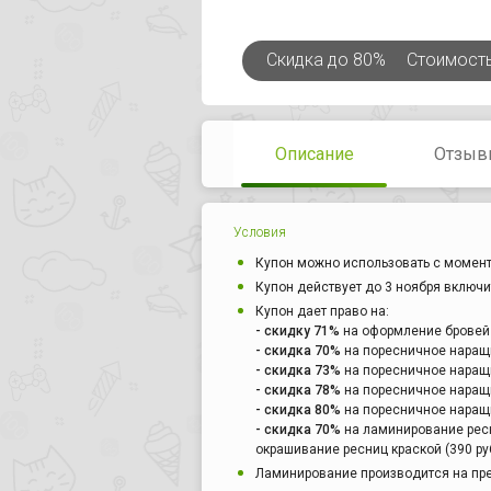
Скидка
до 80%
Стоимост
Описание
Отзыв
Условия
Купон можно использовать с момент
Купон действует до 3 ноября включи
Купон дает право на:
- скидку 71%
на оформление бровей +
- скидка 70%
на поресничное наращив
- скидка 73%
на поресничное наращив
- скидка 78%
на поресничное наращив
- скидка 80%
на поресничное наращив
- скидка 70%
на ламинирование ресн
окрашивание ресниц краской (390 руб
Ламинирование производится на пре