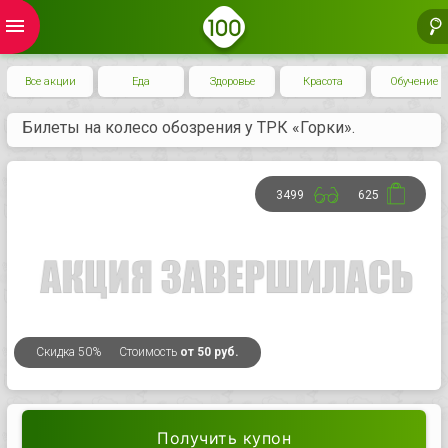
menu
Все акции
Еда
Здоровье
Красота
Обучение
Билеты на колесо обозрения у ТРК «Горки».
3499
625
Скидка
50%
Стоимость
от 50 руб.
Получить купон