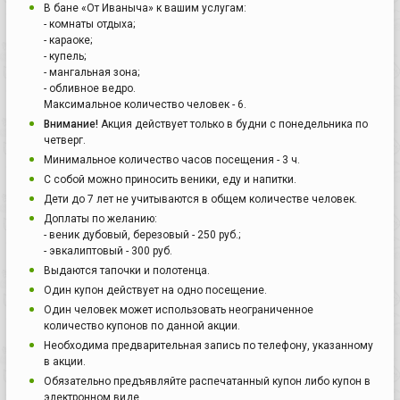
В бане «От Иваныча» к вашим услугам:
- комнаты отдыха;
- караоке;
- купель;
- мангальная зона;
- обливное ведро.
Максимальное количество человек - 6.
Внимание!
Акция действует только в будни с понедельника по
четверг.
Минимальное количество часов посещения - 3 ч.
С собой можно приносить веники, еду и напитки.
Дети до 7 лет не учитываются в общем количестве человек.
Доплаты по желанию:
- веник дубовый, березовый - 250 руб.;
- эвкалиптовый - 300 руб.
Выдаются тапочки и полотенца.
Один купон действует на одно посещение.
Один человек может использовать неограниченное
количество купонов по данной акции.
Необходима предварительная запись по телефону, указанному
в акции.
Обязательно предъявляйте распечатанный купон либо купон в
электронном виде.