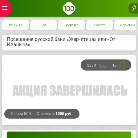
menu
Все акции
Еда
Здоровье
Красота
Обучение
Посещение русской бани «Жар-птица» или «От
Иваныча».
2884
15
Скидка
50%
Стоимость
1000 руб.