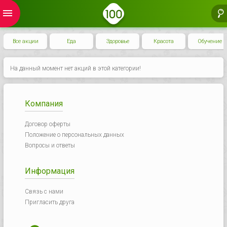
menu
Все акции
Еда
Здоровье
Красота
Обучение
На данный момент нет акций в этой категории!
Компания
Договор оферты
Положение о персональных данных
Вопросы и ответы
Информация
Связь с нами
Пригласить друга