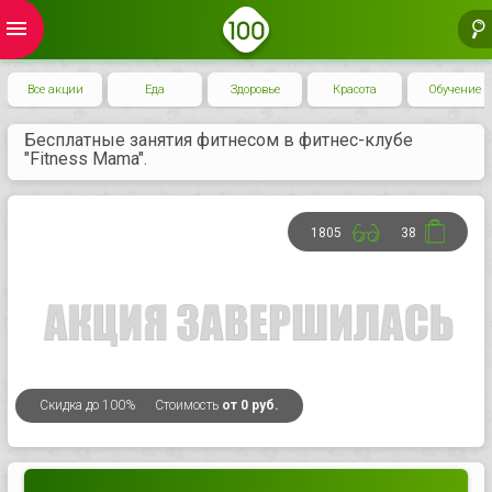
menu
Все акции
Еда
Здоровье
Красота
Обучение
Бесплатные занятия фитнесом в фитнес-клубе
"Fitness Mama".
1805
38
Скидка
до 100%
Стоимость
от 0 руб.