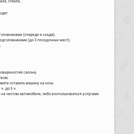
ала, стекла;
одит:
головниками (спереди и сзади);
подголовниками (до 3 посадочных мест);
;
поверхностей салона;
твом;
ожете оставить машину на ночь.
ч. до 5 ч.
 на чистом автомобиле, либо воспользоваться услугами
.