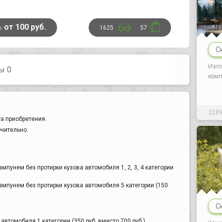
ь
от 100 руб.
1625
57
С
Изго
ы 0
комп
228
а приобретения.
ючительно.
мпунем без протирки кузова автомобиля 1, 2, 3, 4 категории
ампунем без протирки кузова автомобиля 5 категории (150
С
втомобиля 1 категории (350 руб. вместо 700 руб.),