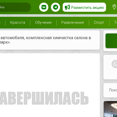
Разместить акцию
е
Красота
Обучение
Развлечения
Спорт
Т
автомобиля, комплексная химчистка салона в
арк».
Пох