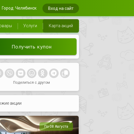
Город: Челябинск
Вход на сайт
овары
Услуги
Карта акций
Получить купон
Поделиться с другом
ожие акции
По 08 Августа