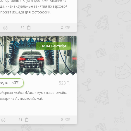
оспортивный клуб «Престиж»: катание на
ди, индивидуальные занятия по верховой
, прокат лошади для фотосессии.
2
9
82
По 04 Сентября
кидка:
50%
523 Р.
ейерная мойка «Максимум» на автомойке
астар» на Артиллерийской.
0
31