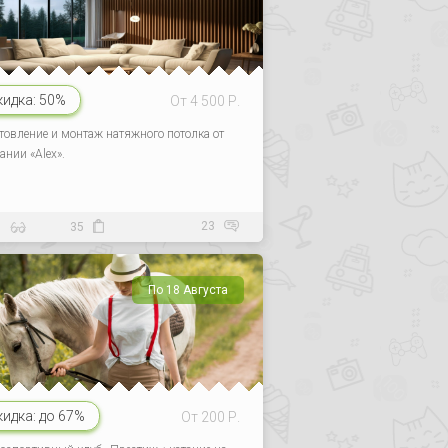
кидка:
50%
От 4 500 Р.
товление и монтаж натяжного потолка от
ании «Alex».
23
9
35
По 18 Августа
кидка:
до 67%
От 200 Р.