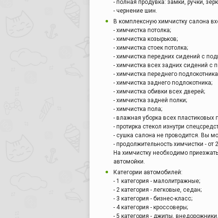
- полная продувка: замки, ручки, зерк
- чернение шин.
В комплексную химчистку салона вх
- химчистка потолка;
- химчистка козырьков;
- химчистка стоек потолка;
- химчистка передних сидений с под
- химчистка всех задних сидений с 
- химчистка переднего подлокотника
- химчистка заднего подлокотника;
- химчистка обивки всех дверей;
- химчистка задней полки;
- химчистка пола;
- влажная уборка всех пластиковых 
- протирка стекол изнутри спецсредс
- сушка салона не проводится. Вы м
- продолжительность химчистки - от 2 
На химчистку необходимо приезжать
автомойки.
Категории автомобилей:
- 1 категория - малолитражные;
- 2 категория - легковые, седан;
- 3 категория - бизнес-класс;
- 4 категория - кроссоверы;
- 5 категория - джипы, внедорожники