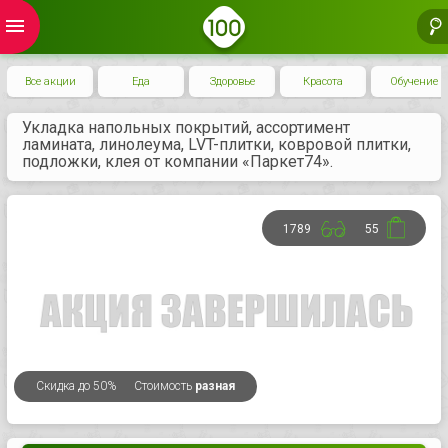
menu
Все акции
Еда
Здоровье
Красота
Обучение
Укладка напольных покрытий, ассортимент
ламината, линолеума, LVT-плитки, ковровой плитки,
подложки, клея от компании «Паркет74».
1789
55
Скидка
до 50%
Стоимость
разная