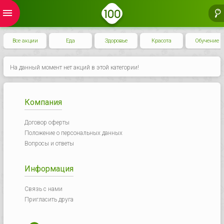
menu
Все акции
Еда
Здоровье
Красота
Обучение
На данный момент нет акций в этой категории!
Компания
Договор оферты
Положение о персональных данных
Вопросы и ответы
Информация
Связь с нами
Пригласить друга