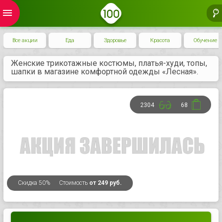
menu
Все акции
Еда
Здоровье
Красота
Обучение
Женские трикотажные костюмы, платья-худи, топы,
шапки в магазине комфортной одежды «Лесная».
2304
68
Скидка
50%
Стоимость
от 249 руб.