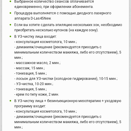
Выбранное количество сеансов оплачивается
единовременно, при оформлении абонемента.
Процедура выполняется с помощью диодного лазерного
аппарата D-Las45New.
Если вы хотите сделать эпиляцию нескольких зон, необходимо
приобретать несколько купонов (на каждую зону).
В УЗ-чистку лица входит:
- консультация косметолога, 10 мин.;
- демакияж/очищение (рекомендуется приходить с
минимальным количеством макияжа, либо его отсутствием), 5
мин.;
- массажное масло, 2 мин.;
- массаж, 15 мин.;
- тонизация, 5 мин.;
- лосьон для УЗ-чистки (холодное гидрирование), 10-15 мин.;
- УЗ-чистка, 10-20 мин.;
- тонизация, 5 мин.;
- крем по типу кожи, 2 мин.
В УЗ-чистку лица + безинъекционную мезотерапию + уходовую
программу входит:
- консультация косметолога, 10 мин.;
- демакияж/очищение (рекомендуется приходить с
минимальным количеством макияжа, либо его отсутствием), 5
мин.;