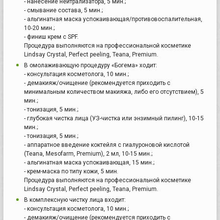
- нанесение нейтрализатора, 5 мин.;
- смывание состава, 5 мин.;
- альгинатная маска успокаивающая/противовоспалительная,
10-20 мин.;
- финиш крем с SPF.
Процедура выполняются на профессиональной косметике
Lindsay Crystal, Perfect peeling, Teana, Premium.
В омолаживающую процедуру «Богема» ходит:
- консультация косметолога, 10 мин.;
- демакияж/очищение (рекомендуется приходить с
минимальным количеством макияжа, либо его отсутствием), 5
мин.;
- тонизация, 5 мин.;
- глубокая чистка лица (УЗ-чистка или энзимный пилинг), 10-15
мин.;
- тонизация, 5 мин.;
- аппаратное введение коктейля с гиалуроновой кислотой
(Teana, Mesofarm, Premium), 2 мл, 10-15 мин.;
- альгинатная маска успокаивающая, 15 мин.;
- крем-маска по типу кожи, 5 мин.
Процедура выполняются на профессиональной косметике
Lindsay Crystal, Perfect peeling, Teana, Premium.
В комплексную чистку лица входит:
- консультация косметолога, 10 мин.;
- демакияж/очищение (рекомендуется приходить с