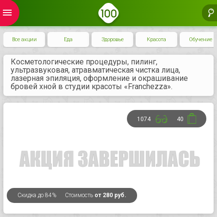
menu
Все акции
Еда
Здоровье
Красота
Обучение
Косметологические процедуры, пилинг,
ультразвуковая, атравматическая чистка лица,
лазерная эпиляция, оформление и окрашивание
бровей хной в студии красоты «Franchezza».
1074
40
Скидка
до 84%
Стоимость
от 280 руб.