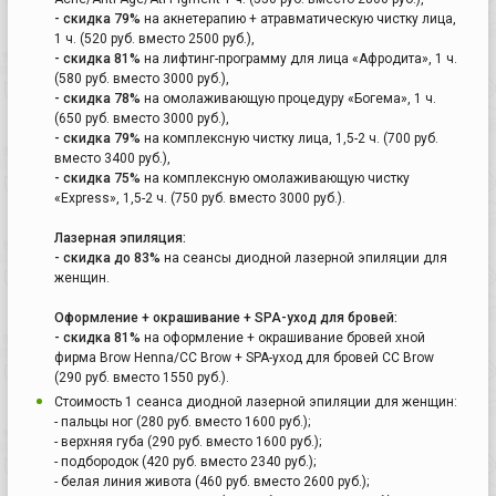
- скидка 79%
на акнетерапию + атравматическую чистку лица,
1 ч. (520 руб. вместо 2500 руб.),
- скидка 81%
на лифтинг-программу для лица «Афродита», 1 ч.
(580 руб. вместо 3000 руб.),
- скидка 78%
на омолаживающую процедуру «Богема», 1 ч.
(650 руб. вместо 3000 руб.),
- скидка 79%
на комплексную чистку лица, 1,5-2 ч. (700 руб.
вместо 3400 руб.),
- скидка 75%
на комплексную омолаживающую чистку
«Express», 1,5-2 ч. (750 руб. вместо 3000 руб.).
Лазерная эпиляция:
- скидка до 83%
на сеансы диодной лазерной эпиляции для
женщин.
Оформление + окрашивание + SPA-уход для бровей:
- скидка 81%
на оформление + окрашивание бровей хной
фирма Brow Henna/CC Brow + SPA-уход для бровей CC Brow
(290 руб. вместо 1550 руб.).
Стоимость 1 сеанса диодной лазерной эпиляции для женщин:
- пальцы ног (280 руб. вместо 1600 руб.);
- верхняя губа (290 руб. вместо 1600 руб.);
- подбородок (420 руб. вместо 2340 руб.);
- белая линия живота (460 руб. вместо 2600 руб.);