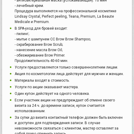
- антибактериальная маска (успокаивающая). 10 мин
- лечебный крем.
Процедура выполняются на профессиональной косметике
Lindsay Crystal, Perfect peeling, Teana, Premium, La Beaute
Medicale и Premium.
В SPA-уход для бровей входит:
- пилинг;
- мытье с шампунем CC Brow Brow Shampoo;
- скрабирование Brow Scrub;
- нанесение масла Brow Oil;
- обезжиривание Brow Primer.
Продолжительность 40-60 мин.
Услуги предоставляются только совершеннолетним лицам.
Акция по косметологии лица действует для мужчин и женщин.
Материалы входят в стоимость.
Услуги по акции оказывают мастера.
Один купон действует на одного человека.
Если участник акции не предупреждает об отмене своего
визита за 24 ч. до времени записи, купон считается
использованным.
За сутки до визита контактный телефон должен быть включен
и доступен для подтверждения записи. В случае
невозможности связаться с клиентом, мастер оставляет за
собой право отменить запись.