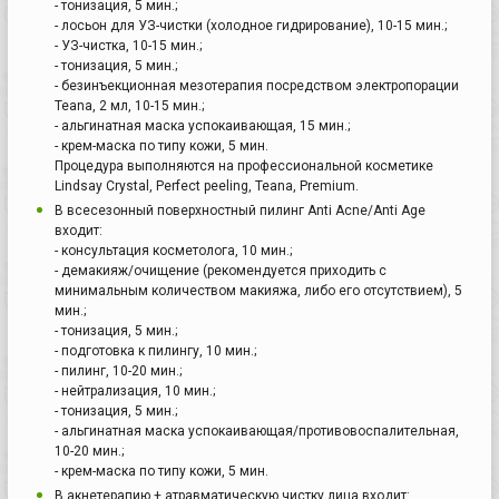
- тонизация, 5 мин.;
- лосьон для УЗ-чистки (холодное гидрирование), 10-15 мин.;
- УЗ-чистка, 10-15 мин.;
- тонизация, 5 мин.;
- безинъекционная мезотерапия посредством электропорации
Teana, 2 мл, 10-15 мин.;
- альгинатная маска успокаивающая, 15 мин.;
- крем-маска по типу кожи, 5 мин.
Процедура выполняются на профессиональной косметике
Lindsay Crystal, Perfect peeling, Teana, Premium.
В всесезонный поверхностный пилинг Anti Acne/Anti Age
входит:
- консультация косметолога, 10 мин.;
- демакияж/очищение (рекомендуется приходить с
минимальным количеством макияжа, либо его отсутствием), 5
мин.;
- тонизация, 5 мин.;
- подготовка к пилингу, 10 мин.;
- пилинг, 10-20 мин.;
- нейтрализация, 10 мин.;
- тонизация, 5 мин.;
- альгинатная маска успокаивающая/противовоспалительная,
10-20 мин.;
- крем-маска по типу кожи, 5 мин.
В акнетерапию + атравматическую чистку лица входит: