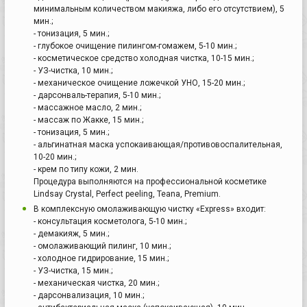
минимальным количеством макияжа, либо его отсутствием), 5
мин.;
- тонизация, 5 мин.;
- глубокое очищение пилингом-гомажем, 5-10 мин.;
- косметическое средство холодная чистка, 10-15 мин.;
- УЗ-чистка, 10 мин.;
- механическое очищение ложечкой УНО, 15-20 мин.;
- дарсонваль-терапия, 5-10 мин.;
- массажное масло, 2 мин.;
- массаж по Жакке, 15 мин.;
- тонизация, 5 мин.;
- альгинатная маска успокаивающая/противовоспалительная,
10-20 мин.;
- крем по типу кожи, 2 мин.
Процедура выполняются на профессиональной косметике
Lindsay Crystal, Perfect peeling, Teana, Premium.
В комплексную омолаживающую чистку «Express» входит:
- консультация косметолога, 5-10 мин.;
- демакияж, 5 мин.;
- омолаживающий пилинг, 10 мин.;
- холодное гидрирование, 15 мин.;
- УЗ-чистка, 15 мин.;
- механическая чистка, 20 мин.;
- дарсонвализация, 10 мин.;